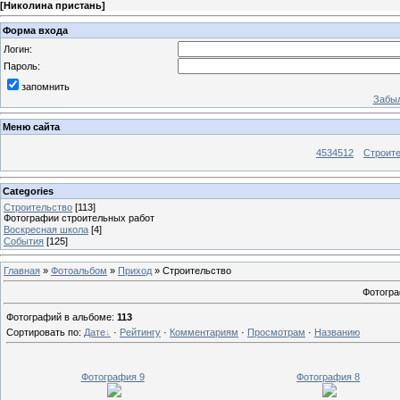
[
Николина пристань
]
Форма входа
Логин:
Пароль:
запомнить
Забыл
Меню сайта
4534512
Строит
Categories
Строительство
[113]
Фотографии строительных работ
Воскресная школа
[4]
События
[125]
Главная
»
Фотоальбом
»
Приход
» Строительство
Фотогра
Фотографий в альбоме
:
113
Сортировать по
:
Дате
·
Рейтингу
·
Комментариям
·
Просмотрам
·
Названию
Фотография 9
Фотография 8