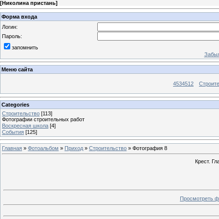
[
Николина пристань
]
Форма входа
Логин:
Пароль:
запомнить
Забыл
Меню сайта
4534512
Строит
Categories
Строительство
[113]
Фотографии строительных работ
Воскресная школа
[4]
События
[125]
Главная
»
Фотоальбом
»
Приход
»
Строительство
» Фотография 8
Крест. Г
Просмотреть ф