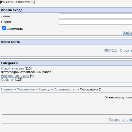
[
Николина пристань
]
Форма входа
Логин:
Пароль:
запомнить
Забыл
Меню сайта
4534512
Строит
Categories
Строительство
[113]
Фотографии строительных работ
Воскресная школа
[4]
События
[125]
Главная
»
Фотоальбом
»
Приход
»
Строительство
» Фотография 2
Установка куполо
Просмотреть ф