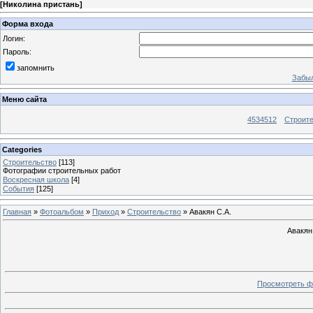
[
Николина пристань
]
Форма входа
Логин:
Пароль:
запомнить
Забыл
Меню сайта
4534512
Строит
Categories
Строительство
[113]
Фотографии строительных работ
Воскресная школа
[4]
События
[125]
Главная
»
Фотоальбом
»
Приход
»
Строительство
» Авакян С.А.
Авакян
Просмотреть ф