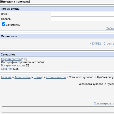
[
Николина пристань
]
Форма входа
Логин:
Пароль:
запомнить
Забыл
Меню сайта
4534512
Строит
Categories
Строительство
[113]
Фотографии строительных работ
Воскресная школа
[4]
События
[125]
Главная
»
Фотоальбом
»
Приход
»
Строительство
» Установка куполов. с.Куйбышевоу
Установка куполов. с.Куй
Просмотреть ф