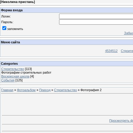
[
Николина пристань
]
Форма входа
Логин:
Пароль:
запомнить
Забыл
Меню сайта
4534512
Строит
Categories
Строительство
[113]
Фотографии строительных работ
Воскресная школа
[4]
События
[125]
Главная
»
Фотоальбом
»
Приход
»
Строительство
» Фотография 2
Просмотреть ф