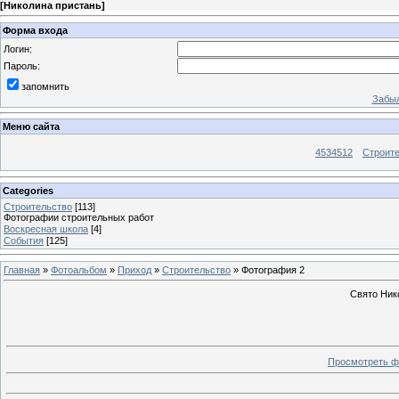
[
Николина пристань
]
Форма входа
Логин:
Пароль:
запомнить
Забыл
Меню сайта
4534512
Строит
Categories
Строительство
[113]
Фотографии строительных работ
Воскресная школа
[4]
События
[125]
Главная
»
Фотоальбом
»
Приход
»
Строительство
» Фотография 2
Свято Ник
Просмотреть ф