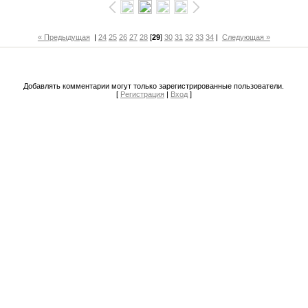
« Предыдущая
|
24
25
26
27
28
[
29
]
30
31
32
33
34
|
Следующая »
Добавлять комментарии могут только зарегистрированные пользователи.
[
Регистрация
|
Вход
]