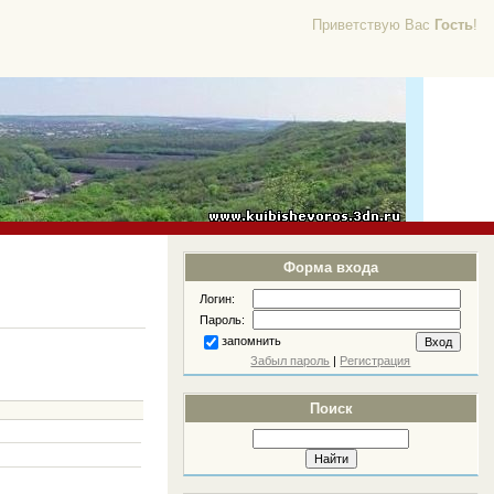
Приветствую Вас
Гость
!
Форма входа
Логин:
Пароль:
запомнить
Забыл пароль
|
Регистрация
Поиск