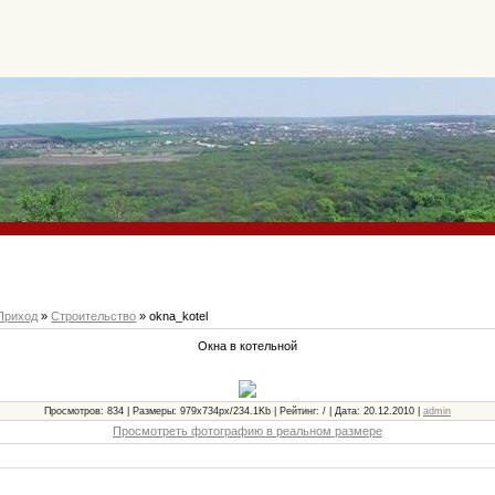
Приход
»
Строительство
» okna_kotel
Окна в котельной
Просмотров: 834 | Размеры: 979x734px/234.1Kb | Рейтинг: / | Дата: 20.12.2010 |
admin
Просмотреть фотографию в реальном размере