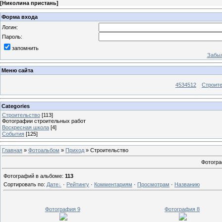
[
Николина пристань
]
Форма входа
Логин:
Пароль:
запомнить
Забыл
Меню сайта
4534512
Строит
Categories
Строительство
[113]
Фотографии строительных работ
Воскресная школа
[4]
События
[125]
Главная
»
Фотоальбом
»
Приход
» Строительство
Фотогра
Фотографий в альбоме
:
113
Сортировать по
:
Дате
·
Рейтингу
·
Комментариям
·
Просмотрам
·
Названию
Фотография 9
Фотография 8