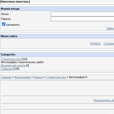
[
Николина пристань
]
Форма входа
Логин:
Пароль:
запомнить
Забыл
Меню сайта
4534512
Строит
Categories
Строительство
[113]
Фотографии строительных работ
Воскресная школа
[4]
События
[125]
Главная
»
Фотоальбом
»
Приход
»
Строительство
» Фотография 8
Просмотреть ф