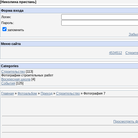
[
Николина пристань
]
Форма входа
Логин:
Пароль:
запомнить
Забыл
Меню сайта
4534512
Строит
Categories
Строительство
[113]
Фотографии строительных работ
Воскресная школа
[4]
События
[125]
Главная
»
Фотоальбом
»
Приход
»
Строительство
» Фотография 7
Просмотреть ф