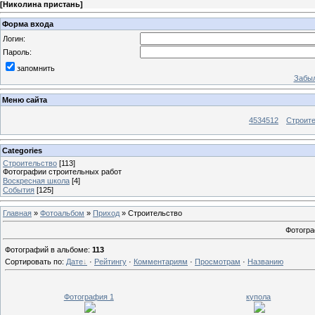
[
Николина пристань
]
Форма входа
Логин:
Пароль:
запомнить
Забыл
Меню сайта
4534512
Строит
Categories
Строительство
[113]
Фотографии строительных работ
Воскресная школа
[4]
События
[125]
Главная
»
Фотоальбом
»
Приход
» Строительство
Фотогра
Фотографий в альбоме
:
113
Сортировать по
:
Дате
·
Рейтингу
·
Комментариям
·
Просмотрам
·
Названию
Фотография 1
купола