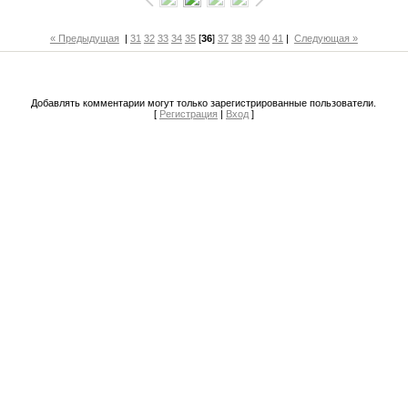
« Предыдущая
|
31
32
33
34
35
[
36
]
37
38
39
40
41
|
Следующая »
Добавлять комментарии могут только зарегистрированные пользователи.
[
Регистрация
|
Вход
]