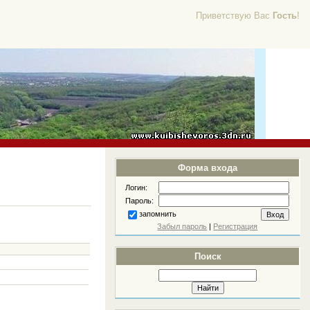
Приветствую Вас
Гость
!
Форма входа
Логин:
Пароль:
запомнить
Забыл пароль
|
Регистрация
Поиск