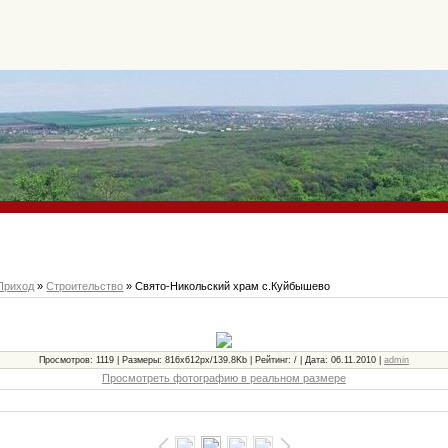
Приход
»
Строительство
» Свято-Никольский храм с.Куйбышево
Просмотров: 1119 | Размеры: 816x612px/139.8Kb | Рейтинг: / | Дата: 06.11.2010 |
admin
Просмотреть фотографию в реальном размере