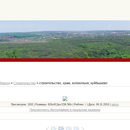
Приход
»
Строительство
» строительство, храм, колокольня, куйбышево
Просмотров: 1102 | Размеры: 816x612px/156.5Kb | Рейтинг: / | Дата: 06.11.2010 |
admin
Просмотреть фотографию в реальном размере