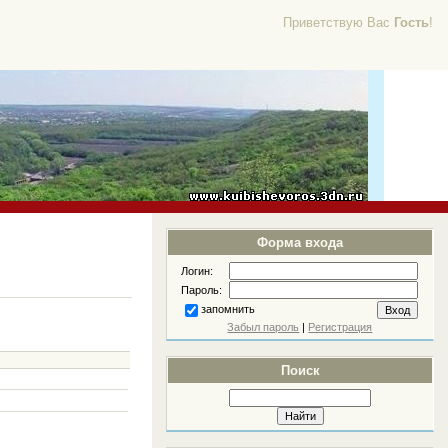
Приветствую Вас
Гость
!
Форма входа
Логин:
Пароль:
запомнить
Забыл пароль
|
Регистрация
Поиск