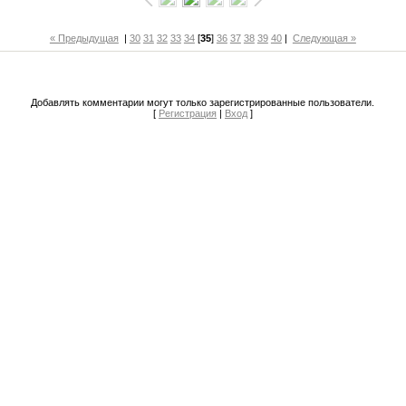
« Предыдущая
|
30
31
32
33
34
[
35
]
36
37
38
39
40
|
Следующая »
Добавлять комментарии могут только зарегистрированные пользователи.
[
Регистрация
|
Вход
]