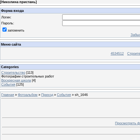
[
Николина пристань
]
Форма входа
Логин:
Пароль:
запомнить
Забыл
Меню сайта
4534512
Строит
Categories
Строительство
[113]
Фотографии строительных работ
Воскресная школа
[4]
События
[125]
Главная
»
Фотоальбом
»
Приход
»
События
» sh_1646
Просмотреть ф