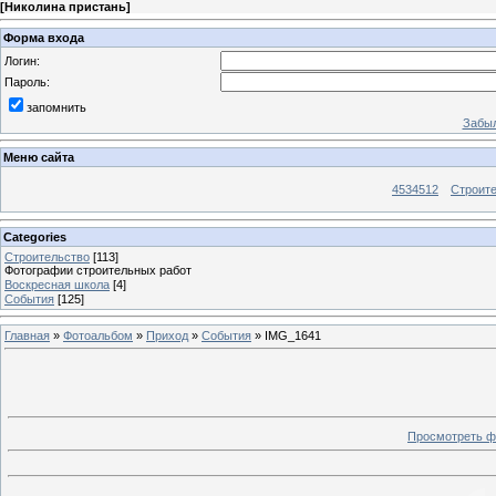
[
Николина пристань
]
Форма входа
Логин:
Пароль:
запомнить
Забыл
Меню сайта
4534512
Строит
Categories
Строительство
[113]
Фотографии строительных работ
Воскресная школа
[4]
События
[125]
Главная
»
Фотоальбом
»
Приход
»
События
» IMG_1641
Просмотреть ф