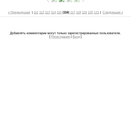
« Предыдущая
|
111
112
113
114
115
[
116
]
117
118
119
120
121
|
Следующая »
Добавлять комментарии могут только зарегистрированные пользователи.
[
Регистрация
|
Вход
]