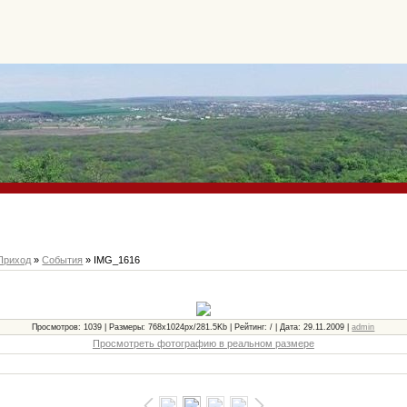
Приход
»
События
» IMG_1616
Просмотров: 1039 | Размеры: 768x1024px/281.5Kb | Рейтинг: / | Дата: 29.11.2009 |
admin
Просмотреть фотографию в реальном размере