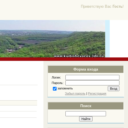
Приветствую Вас
Гость
!
Форма входа
Логин:
Пароль:
запомнить
Забыл пароль
|
Регистрация
Поиск