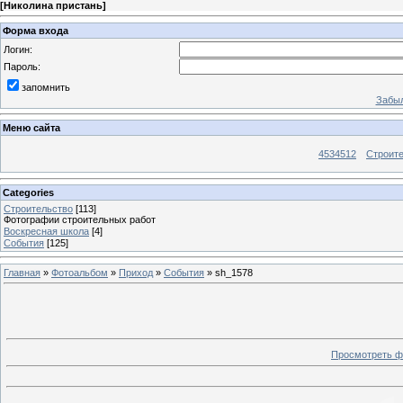
[
Николина пристань
]
Форма входа
Логин:
Пароль:
запомнить
Забыл
Меню сайта
4534512
Строит
Categories
Строительство
[113]
Фотографии строительных работ
Воскресная школа
[4]
События
[125]
Главная
»
Фотоальбом
»
Приход
»
События
» sh_1578
Просмотреть ф