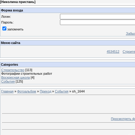
[
Николина пристань
]
Форма входа
Логин:
Пароль:
запомнить
Забыл
Меню сайта
4534512
Строит
Categories
Строительство
[113]
Фотографии строительных работ
Воскресная школа
[4]
События
[125]
Главная
»
Фотоальбом
»
Приход
»
События
» sh_1644
Просмотреть ф