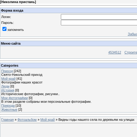
[
Николина пристань
]
Форма входа
Логин:
Пароль:
запомнить
Забыл
Меню сайта
4534512
Строит
Categories
Приход
[242]
Свято-Никольский приход
Мой край
[41]
Фотографии наших красот
Люди
[0]
История
[0]
Исторические фотографии, рисунки..
Мои фотографии
[0]
В этом разделе собраны мои персональные фотографии.
Природа
[10]
Животные
[2]
Главная
»
Фотоальбом
»
Мой край
» Видны годы нашего села по деревьям на улицах