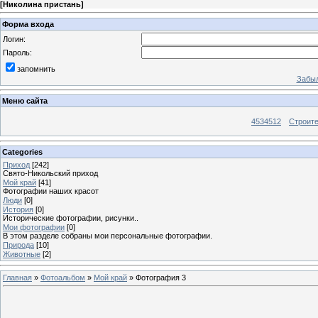
[
Николина пристань
]
Форма входа
Логин:
Пароль:
запомнить
Забыл
Меню сайта
4534512
Строит
Categories
Приход
[242]
Свято-Никольский приход
Мой край
[41]
Фотографии наших красот
Люди
[0]
История
[0]
Исторические фотографии, рисунки..
Мои фотографии
[0]
В этом разделе собраны мои персональные фотографии.
Природа
[10]
Животные
[2]
Главная
»
Фотоальбом
»
Мой край
» Фотография 3