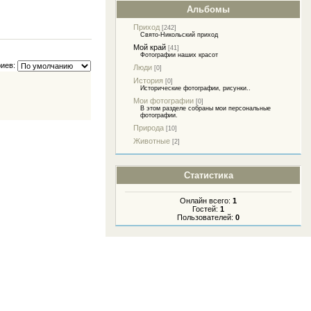
Альбомы
Приход
[242]
Свято-Никольский приход
Мой край
[41]
Фотографии наших красот
иев:
Люди
[0]
История
[0]
Исторические фотографии, рисунки..
Мои фотографии
[0]
В этом разделе собраны мои персональные
фотографии.
Природа
[10]
Животные
[2]
Статистика
Онлайн всего:
1
Гостей:
1
Пользователей:
0