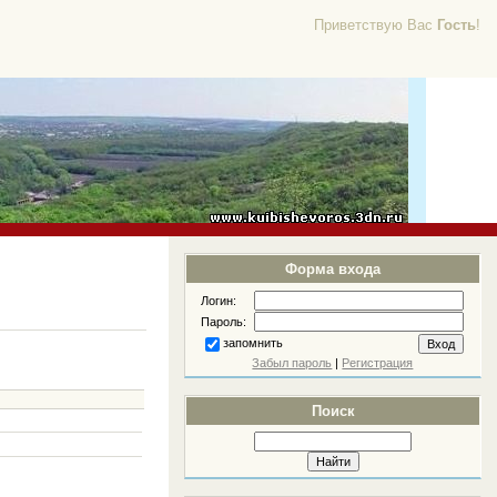
Приветствую Вас
Гость
!
Форма входа
Логин:
Пароль:
запомнить
Забыл пароль
|
Регистрация
Поиск