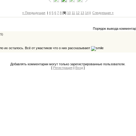
« Предыдущая
|
4
5
6
7
8
[
9
]
10
11
12
13
14
|
Следующая »
Порядок вывода комментар
21)
ло их осталось. Всё от ужастиков что о них рассказывают
Добавлять комментарии могут только зарегистрированные пользователи.
[
Регистрация
|
Вход
]