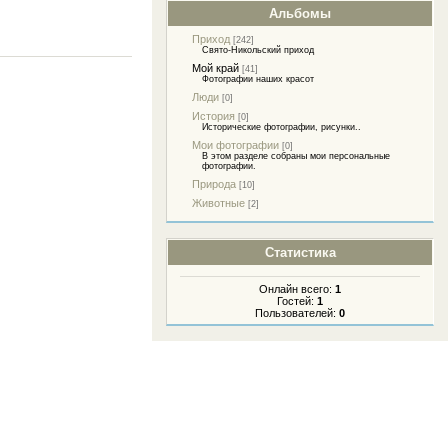
Альбомы
Приход
[242]
Свято-Никольский приход
Мой край
[41]
Фотографии наших красот
Люди
[0]
История
[0]
Исторические фотографии, рисунки..
Мои фотографии
[0]
В этом разделе собраны мои персональные
фотографии.
Природа
[10]
Животные
[2]
Статистика
Онлайн всего:
1
Гостей:
1
Пользователей:
0