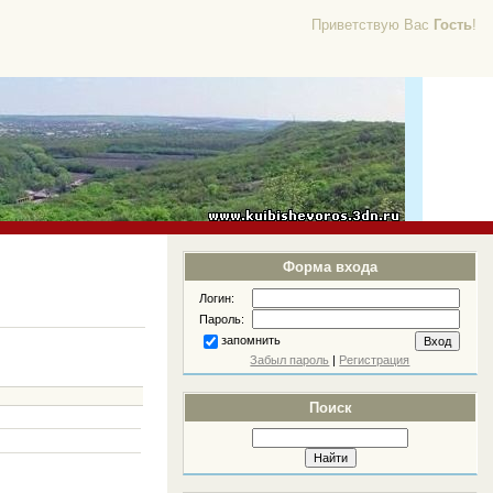
Приветствую Вас
Гость
!
Форма входа
Логин:
Пароль:
запомнить
Забыл пароль
|
Регистрация
Поиск