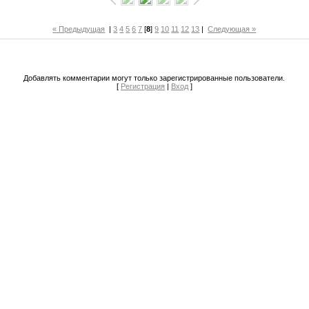
« Предыдущая
|
3
4
5
6
7
[
8
]
9
10
11
12
13
|
Следующая »
Добавлять комментарии могут только зарегистрированные пользователи.
[
Регистрация
|
Вход
]