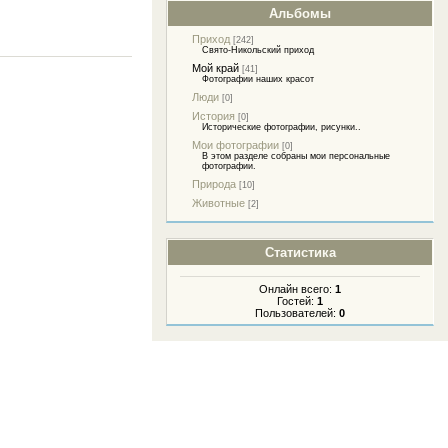
Альбомы
Приход
[242]
Свято-Никольский приход
Мой край
[41]
Фотографии наших красот
Люди
[0]
История
[0]
Исторические фотографии, рисунки..
Мои фотографии
[0]
В этом разделе собраны мои персональные
фотографии.
Природа
[10]
Животные
[2]
Статистика
Онлайн всего:
1
Гостей:
1
Пользователей:
0