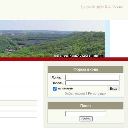
Приветствую Вас
Гость
!
Форма входа
Логин:
Пароль:
запомнить
Забыл пароль
|
Регистрация
Поиск