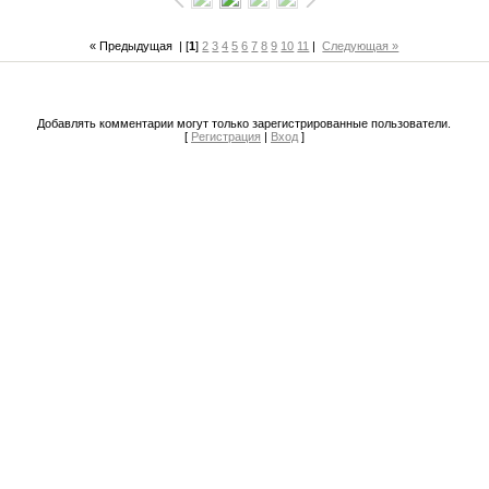
« Предыдущая
| [
1
]
2
3
4
5
6
7
8
9
10
11
|
Следующая »
Добавлять комментарии могут только зарегистрированные пользователи.
[
Регистрация
|
Вход
]