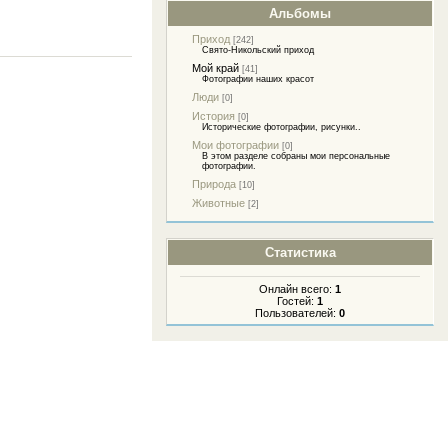
Альбомы
Приход
[242]
Свято-Никольский приход
Мой край
[41]
Фотографии наших красот
Люди
[0]
История
[0]
Исторические фотографии, рисунки..
Мои фотографии
[0]
В этом разделе собраны мои персональные
фотографии.
Природа
[10]
Животные
[2]
Статистика
Онлайн всего:
1
Гостей:
1
Пользователей:
0