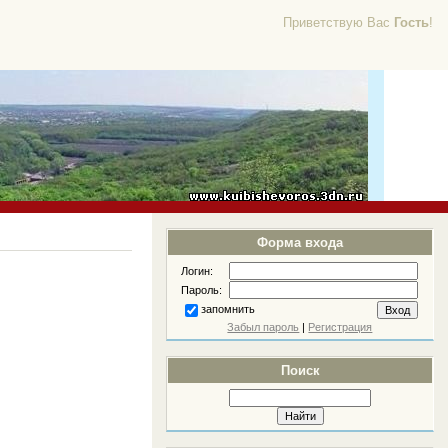
Приветствую Вас
Гость
!
Форма входа
Логин:
Пароль:
запомнить
Забыл пароль
|
Регистрация
Поиск