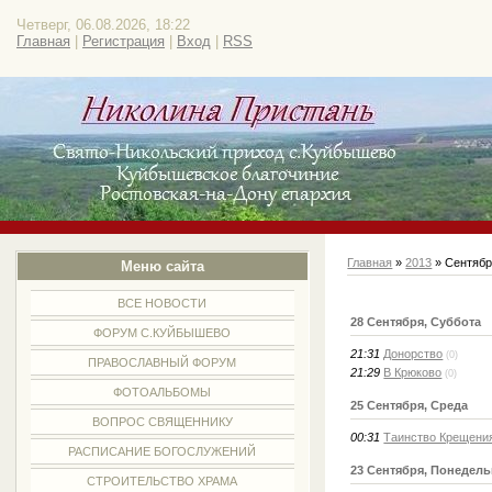
Четверг, 06.08.2026, 18:22
Главная
|
Регистрация
|
Вход
|
RSS
Главная
»
2013
»
Сентяб
Меню сайта
ВСЕ НОВОСТИ
28 Сентября, Суббота
ФОРУМ С.КУЙБЫШЕВО
21:31
Донорство
(0)
ПРАВОСЛАВНЫЙ ФОРУМ
21:29
В Крюково
(0)
ФОТОАЛЬБОМЫ
25 Сентября, Среда
ВОПРОС СВЯЩЕННИКУ
00:31
Таинство Крещения
РАСПИСАНИЕ БОГОСЛУЖЕНИЙ
23 Сентября, Понедел
СТРОИТЕЛЬСТВО ХРАМА