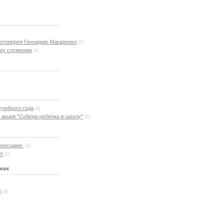
)
отоиерея Геннадию Макаренко
(0)
ому служению
(0)
)
учебного года
(0)
 акция "Собери ребёнка в школу"
(0)
описцами.
(0)
л!
(0)
ьник
е
(0)