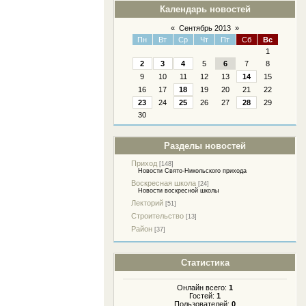
Календарь новостей
«
Сентябрь 2013
»
Пн
Вт
Ср
Чт
Пт
Сб
Вс
1
2
3
4
5
6
7
8
9
10
11
12
13
14
15
16
17
18
19
20
21
22
23
24
25
26
27
28
29
30
Разделы новостей
Приход
[148]
Новости Свято-Никольского прихода
Воскресная школа
[24]
Новости воскресной школы
Лекторий
[51]
Строительство
[13]
Район
[37]
Статистика
Онлайн всего:
1
Гостей:
1
Пользователей:
0