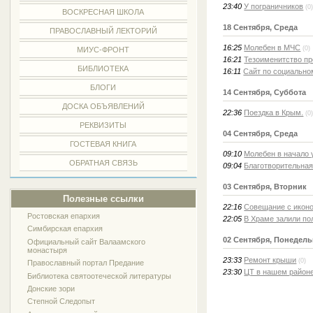
23:40
У пограничников
(0
ВОСКРЕСНАЯ ШКОЛА
18 Сентября, Среда
ПРАВОСЛАВНЫЙ ЛЕКТОРИЙ
16:25
Молебен в МЧС
(0)
МИУС-ФРОНТ
16:21
Тезоименитство пр
БИБЛИОТЕКА
16:11
Сайт по социальн
БЛОГИ
14 Сентября, Суббота
ДОСКА ОБЪЯВЛЕНИЙ
22:36
Поездка в Крым.
(0
РЕКВИЗИТЫ
04 Сентября, Среда
ГОСТЕВАЯ КНИГА
09:10
Молебен в начало 
ОБРАТНАЯ СВЯЗЬ
09:04
Благотворительная
03 Сентября, Вторник
Полезные ссылки
22:16
Совещание с икон
Ростовская епархия
22:05
В Храме залили по
Симбирская епархия
02 Сентября, Понедел
Официальный сайт Валаамского
монастыря
23:33
Ремонт крыши
(0)
Православный портал Предание
23:30
ЦТ в нашем район
Библиотека святоотеческой литературы
Донские зори
Степной Следопыт