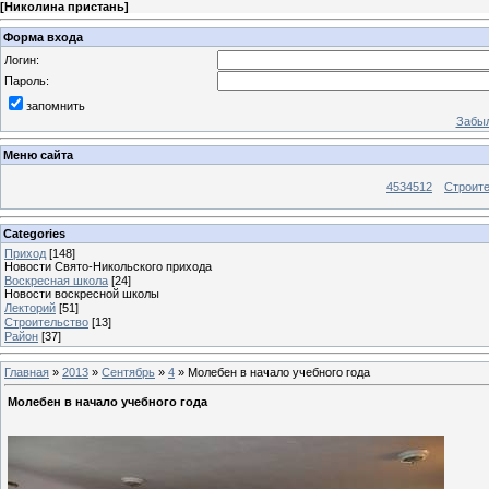
[
Николина пристань
]
Форма входа
Логин:
Пароль:
запомнить
Забыл
Меню сайта
4534512
Строит
Categories
Приход
[148]
Новости Свято-Никольского прихода
Воскресная школа
[24]
Новости воскресной школы
Лекторий
[51]
Строительство
[13]
Район
[37]
Главная
»
2013
»
Сентябрь
»
4
» Молебен в начало учебного года
Молебен в начало учебного года