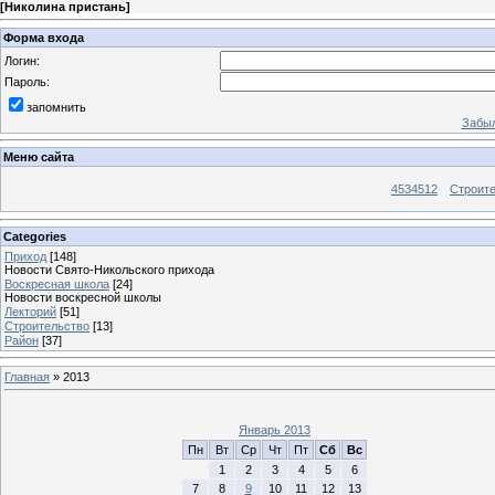
[
Николина пристань
]
Форма входа
Логин:
Пароль:
запомнить
Забыл
Меню сайта
4534512
Строит
Categories
Приход
[148]
Новости Свято-Никольского прихода
Воскресная школа
[24]
Новости воскресной школы
Лекторий
[51]
Строительство
[13]
Район
[37]
Главная
»
2013
Январь 2013
Пн
Вт
Ср
Чт
Пт
Сб
Вс
1
2
3
4
5
6
7
8
9
10
11
12
13