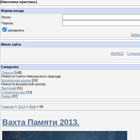
[
Николина пристань
]
Форма входа
Логин:
Пароль:
запомнить
Забыл
Меню сайта
4534512
Строит
Categories
Приход
[148]
Новости Свято-Никольского прихода
Воскресная школа
[24]
Новости воскресной школы
Лекторий
[51]
Строительство
[13]
Район
[37]
Главная
»
2013
»
Май
»
06
Вахта Памяти 2013.