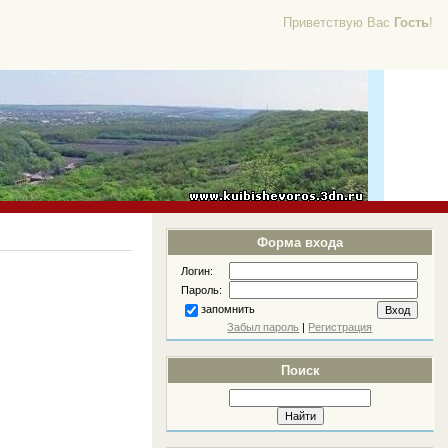
Приветствую Вас
Гость
!
Форма входа
Логин:
Пароль:
запомнить
Забыл пароль
|
Регистрация
Поиск