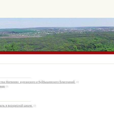
тва Матвеево_курганского и Куйбышевского Благочиний.
(0)
дник
(0)
кль в воскресной школе.
(0)