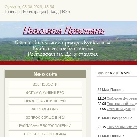
Суббота, 08.08.2026, 18:34
Главная
|
Регистрация
|
Вход
|
RSS
Главная
»
2013
»
Май
Меню сайта
ВСЕ НОВОСТИ
24 Мая, Пятница
ФОРУМ С.КУЙБЫШЕВО
22:14
Собрание Духовенс
ПРАВОСЛАВНЫЙ ФОРУМ
22:08
Престольный праз
21:59
Открытый урок
ФОТОАЛЬБОМЫ
(0)
ВОПРОС СВЯЩЕННИКУ
19 Мая, Воскресенье
РАСПИСАНИЕ БОГОСЛУЖЕНИЙ
23:39
Пасхальный спекта
СТРОИТЕЛЬСТВО ХРАМА
17 Мая, Пятница