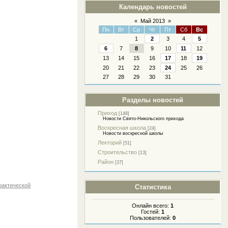
Календарь новостей
«
Май 2013
»
Пн
Вт
Ср
Чт
Пт
Сб
Вс
1
2
3
4
5
6
7
8
9
10
11
12
13
14
15
16
17
18
19
20
21
22
23
24
25
26
27
28
29
30
31
Разделы новостей
Приход
[148]
Новости Свято-Никольского прихода
Воскресная школа
[24]
Новости воскресной школы
Лекторий
[51]
Строительство
[13]
Район
[37]
рактической
Статистика
Онлайн всего:
1
Гостей:
1
Пользователей:
0