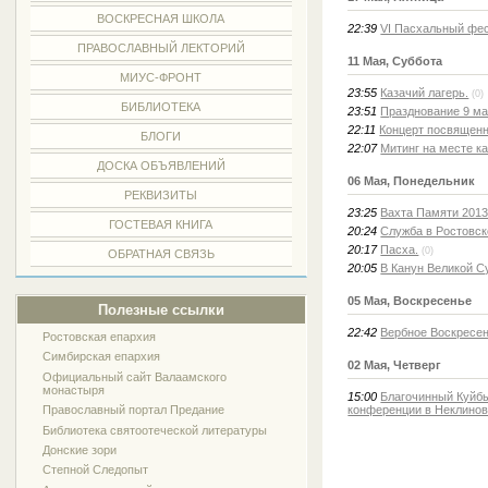
ВОСКРЕСНАЯ ШКОЛА
22:39
VI Пасхальный фес
ПРАВОСЛАВНЫЙ ЛЕКТОРИЙ
11 Мая, Суббота
МИУС-ФРОНТ
23:55
Казачий лагерь.
(0)
БИБЛИОТЕКА
23:51
Празднование 9 м
22:11
Концерт посвященн
БЛОГИ
22:07
Митинг на месте ка
ДОСКА ОБЪЯВЛЕНИЙ
06 Мая, Понедельник
РЕКВИЗИТЫ
23:25
Вахта Памяти 2013
ГОСТЕВАЯ КНИГА
20:24
Служба в Ростовс
20:17
Пасха.
(0)
ОБРАТНАЯ СВЯЗЬ
20:05
В Канун Великой С
05 Мая, Воскресенье
Полезные ссылки
22:42
Вербное Воскресен
Ростовская епархия
Симбирская епархия
02 Мая, Четверг
Официальный сайт Валаамского
монастыря
15:00
Благочинный Куйбы
Православный портал Предание
конференции в Неклино
Библиотека святоотеческой литературы
Донские зори
Степной Следопыт