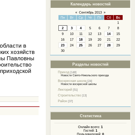
Календарь новостей
«
Сентябрь 2013
»
Пн
Вт
Ср
Чт
Пт
Сб
Вс
1
2
3
4
5
6
7
8
9
10
11
12
13
14
15
16
17
18
19
20
21
22
области в
23
24
25
26
27
28
29
ких хозяйств
30
яны Павловны
роительство
Разделы новостей
 приходской
Приход
[148]
Новости Свято-Никольского прихода
Воскресная школа
[24]
Новости воскресной школы
Лекторий
[51]
Строительство
[13]
Район
[37]
Статистика
Онлайн всего:
1
Гостей:
1
Пользователей:
0