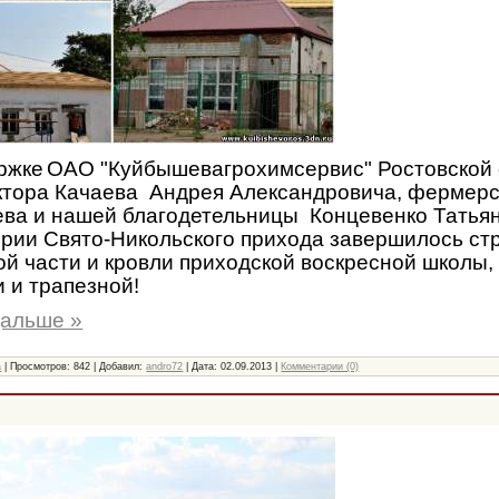
ржке
ОАО "Куйбышевагрохимсервис" Ростовской 
ктора Качаева Андрея Александровича, фермерс
ева и нашей благодетельницы Концевенко Тать
ории Свято-Никольского прихода завершилось ст
ой части и кровли приходской воскресной школы,
 и трапезной!
дальше »
а
| Просмотров: 842 | Добавил:
andro72
| Дата:
02.09.2013
|
Комментарии (0)