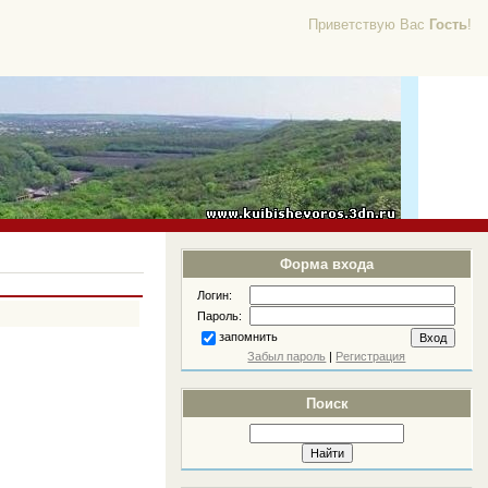
Приветствую Вас
Гость
!
Форма входа
Логин:
Пароль:
запомнить
Забыл пароль
|
Регистрация
Поиск