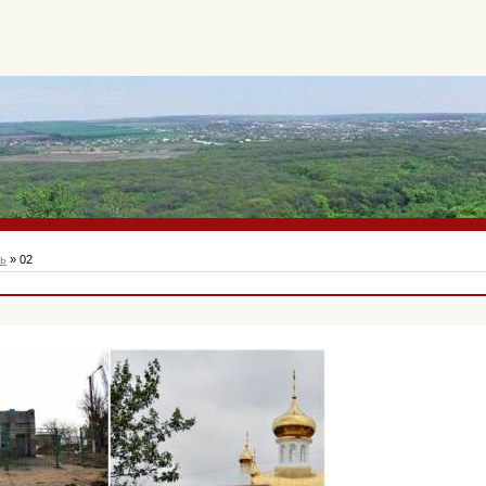
рь
»
02