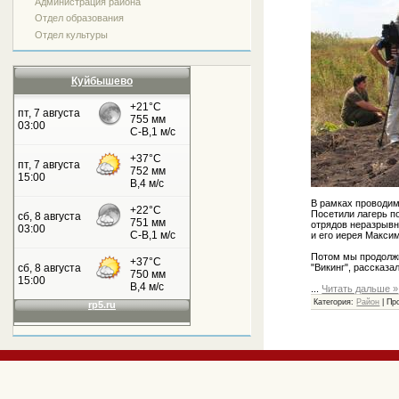
Администрация района
Отдел образования
Отдел культуры
Куйбышево
В рамках проводим
Посетили лагерь п
отрядов неразрывн
и его иерея Макси
Потом мы продолжи
"Викинг", рассказа
...
Читать дальше »
Категория:
Район
| Пр