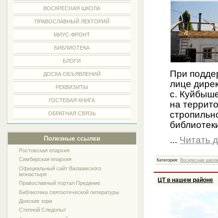
ВОСКРЕСНАЯ ШКОЛА
ПРАВОСЛАВНЫЙ ЛЕКТОРИЙ
МИУС-ФРОНТ
БИБЛИОТЕКА
БЛОГИ
При подде
ДОСКА ОБЪЯВЛЕНИЙ
лице дире
РЕКВИЗИТЫ
с. Куйбыш
ГОСТЕВАЯ КНИГА
на террит
стропильн
ОБРАТНАЯ СВЯЗЬ
библиотеки
Полезные ссылки
...
Читать 
Ростовская епархия
Симбирская епархия
Категория:
Воскресная школ
Официальный сайт Валаамского
монастыря
ЦТ в нашем районе
Православный портал Предание
Библиотека святоотеческой литературы
Донские зори
Степной Следопыт