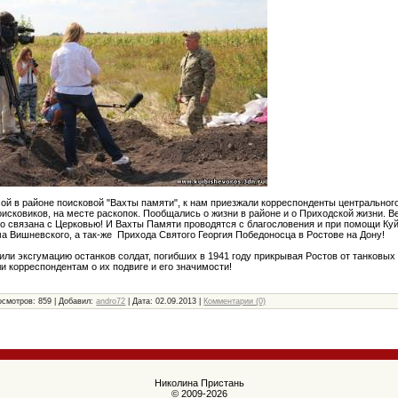
ой в районе поисковой "Вахты памяти", к нам приезжали корреспонденты центрального
оисковиков, на месте раскопок. Пообщались о жизни в районе и о Приходской жизни. 
о связана с Церковью! И Вахты Памяти проводятся с благословения и при помощи К
ма Вишневского, а так-же Прихода Святого Георгия Победоносца в Ростове на Дону!
ли эксгумацию останков солдат, погибших в 1941 году прикрывая Ростов от танковых
ли корреспондентам о их подвиге и его значимости!
осмотров: 859 | Добавил:
andro72
| Дата:
02.09.2013
|
Комментарии (0)
Николина Пристань
© 2009-2026