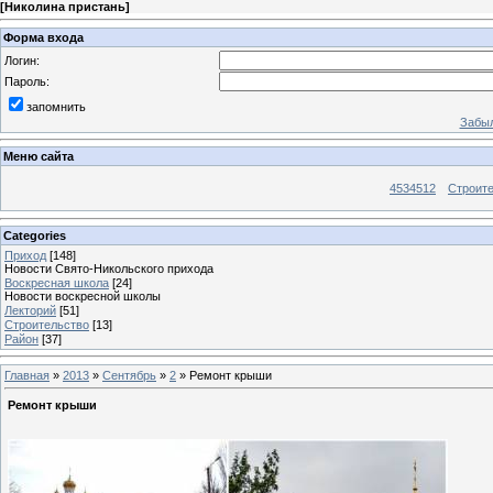
[
Николина пристань
]
Форма входа
Логин:
Пароль:
запомнить
Забыл
Меню сайта
4534512
Строит
Categories
Приход
[148]
Новости Свято-Никольского прихода
Воскресная школа
[24]
Новости воскресной школы
Лекторий
[51]
Строительство
[13]
Район
[37]
Главная
»
2013
»
Сентябрь
»
2
» Ремонт крыши
Ремонт крыши