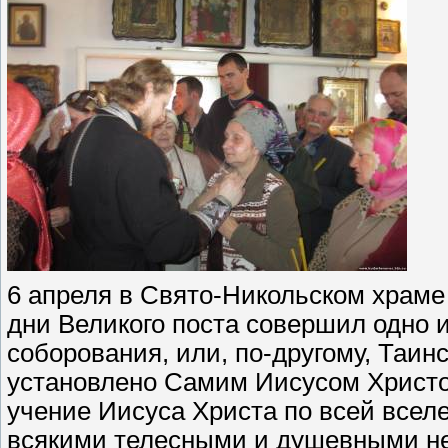
6 апреля в Свято-Никольском храм
дни Великого поста совершил одно 
соборования, или, по-другому, Таин
установлено Самим Иисусом Христом
учение Иисуса Христа по всей всел
всякими телесными и душевными не