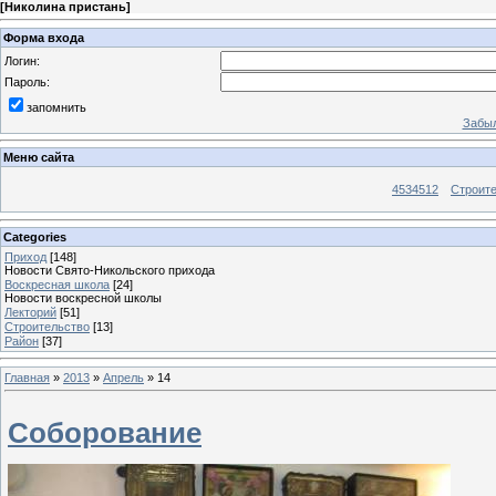
[
Николина пристань
]
Форма входа
Логин:
Пароль:
запомнить
Забыл
Меню сайта
4534512
Строит
Categories
Приход
[148]
Новости Свято-Никольского прихода
Воскресная школа
[24]
Новости воскресной школы
Лекторий
[51]
Строительство
[13]
Район
[37]
Главная
»
2013
»
Апрель
»
14
Соборование