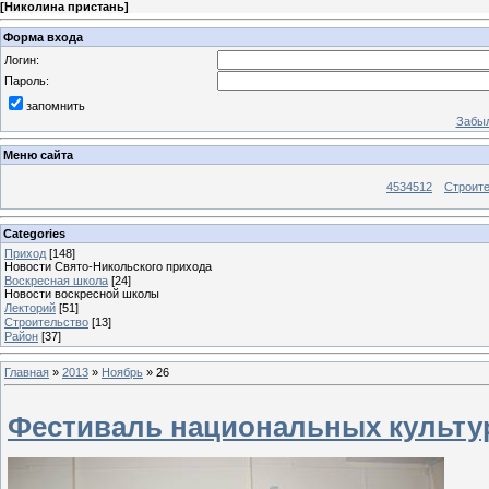
[
Николина пристань
]
Форма входа
Логин:
Пароль:
запомнить
Забыл
Меню сайта
4534512
Строит
Categories
Приход
[148]
Новости Свято-Никольского прихода
Воскресная школа
[24]
Новости воскресной школы
Лекторий
[51]
Строительство
[13]
Район
[37]
Главная
»
2013
»
Ноябрь
»
26
Фестиваль национальных культу