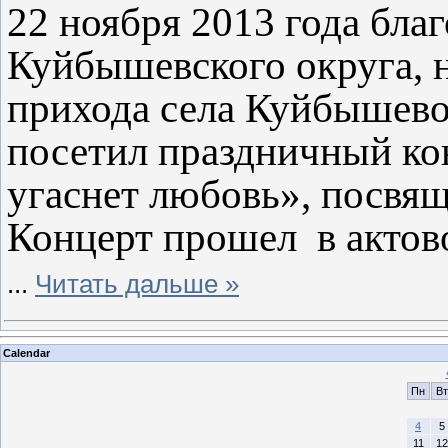
22 ноября 2013 года бла
Куйбышевского округа, 
прихода села Куйбышев
посетил праздничный кон
угаснет любовь», посвя
Концерт прошел в актов
...
Читать дальше »
Calendar
Пн
Вт
4
5
11
12