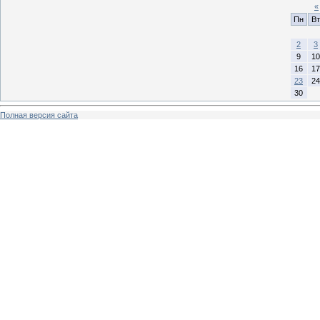
«
Пн
Вт
2
3
9
10
16
17
23
24
30
Полная версия сайта