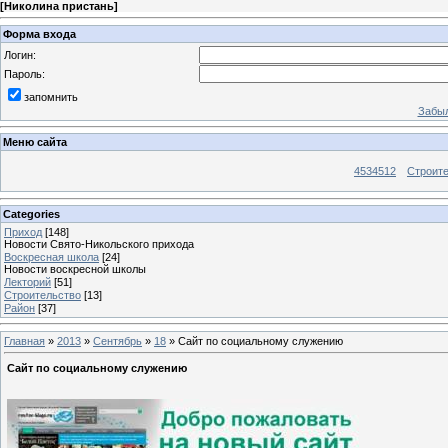
[
Николина пристань
]
Форма входа
Логин:
Пароль:
запомнить
Забыл
Меню сайта
4534512
Строит
Categories
Приход
[148]
Новости Свято-Никольского прихода
Воскресная школа
[24]
Новости воскресной школы
Лекторий
[51]
Строительство
[13]
Район
[37]
Главная
»
2013
»
Сентябрь
»
18
» Сайт по социальному служению
Сайт по социальному служению