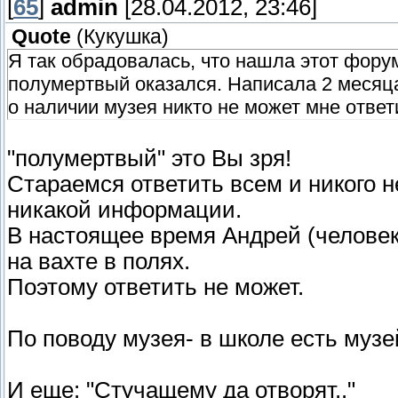
[
65
]
admin
[28.04.2012, 23:46]
Quote
(
Кукушка
)
Я так обрадовалась, что нашла этот фору
полумертвый оказался. Написала 2 месяца 
о наличии музея никто не может мне ответ
"полумертвый" это Вы зря!
Стараемся ответить всем и никого н
никакой информации.
В настоящее время Андрей (человек
на вахте в полях.
Поэтому ответить не может.
По поводу музея- в школе есть музе
И еще: "Стучащему да отворят.."