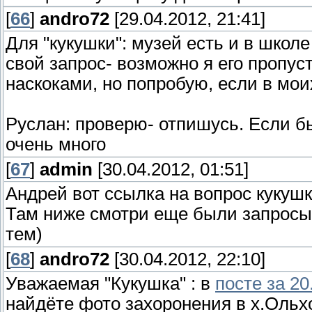
[
66
]
andro72
[29.04.2012, 21:41]
Для "кукушки": музей есть и в школ
свой запрос- возможно я его пропуст
наскоками, но попробую, если в моих
Руслан: проверю- отпишусь. Если б
очень много
[
67
]
admin
[30.04.2012, 01:51]
Андрей вот ссылка на вопрос кукуш
Там ниже смотри еще были запросы
тем)
[
68
]
andro72
[30.04.2012, 22:10]
Уважаемая "Кукушка" : в
посте за 20
найдёте фото захоронения в х.Оль