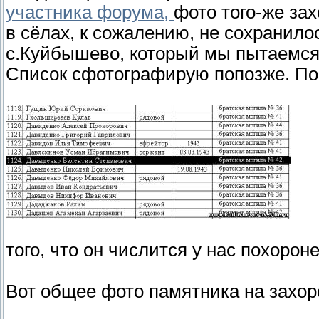
участника форума,
фото того-же зах
в сёлах, к сожалению, не сохранило
с.Куйбышево, который мы пытаемся 
Список сфотографирую попозже. Пок
того, что он числится у нас похорон
Вот общее фото памятника на захо