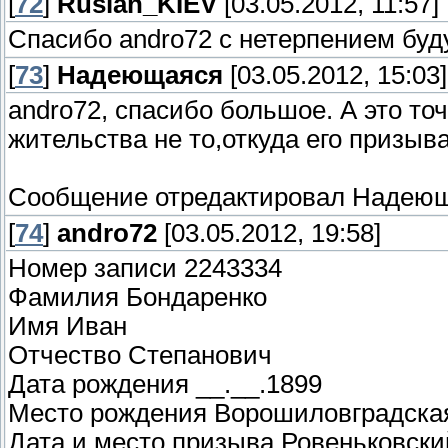
[
72
]
Ruslan_KIEV
[03.05.2012, 11:57]
Спасибо andro72 с нетерпением бу
[
73
]
Надеющаяся
[03.05.2012, 15:03]
andro72, спасибо большое. А это то
жительства не то,откуда его призыва
Сообщение отредактировал
Надеющ
[
74
]
andro72
[03.05.2012, 19:58]
Номер записи 2243334
Фамилия Бондаренко
Имя Иван
Отчество Степанович
Дата рождения __.__.1899
Место рождения Ворошиловградская 
Дата и место призыва Ровеньковски