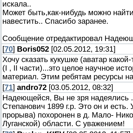
искала..
Может быть,как-нибудь можно найти
навестить.. Спасибо заранее.
Сообщение отредактировал
Надеющ
[
70
]
Boris052
[02.05.2012, 19:31]
Хочу сказать кукушке (аватар какой-
(I , II части)...это целое научное 
материал. Этим ребятам ресурсы над
[
71
]
andro72
[03.05.2012, 08:32]
Надеющейся, Вы не зря надеялись 
Степанович 1899 г.р. Это он и есть.
прорыва) похоронен в д. Мало- Ник
Луганской) области. С уважением!