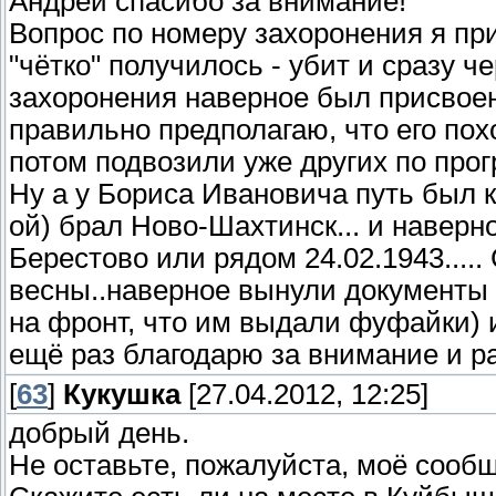
Андрей спасибо за внимание!
Вопрос по номеру захоронения я прив
"чётко" получилось - убит и сразу ч
захоронения наверное был присвоен 
правильно предполагаю, что его пох
потом подвозили уже других по про
Ну а у Бориса Ивановича путь был к
ой) брал Ново-Шахтинск... и наверно
Берестово или рядом 24.02.1943.....
весны..наверное вынули документы 
на фронт, что им выдали фуфайки) и
ещё раз благодарю за внимание и ра
[
63
]
Кукушка
[27.04.2012, 12:25]
добрый день.
Не оставьте, пожалуйста, моё сооб