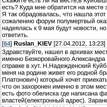
Скажите есть ли на месте,в Куйбыше
есть? Куда мне обратится на месте
Я так обрадовалась, что нашла этот
сожалению форум полумертвый оказ
надеялась к 9 мая будут новости, н
ответить.
[
64
]
Ruslan_KIEV
[27.04.2012, 13:23]
Здравствуйте, нашел в архивах мес
именно Безкоровайного Александра 
справке в хут. Н.Надежденский Куй
меня на родине живет его родной б
Платонович) который хочет приехать
что он захоронен именно в этом мест
есть фото обелиска где написана ф
властей(електронный адрес). Заране