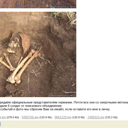
едаём официальным представителям германии. Почти все они со смертными жетонами
едали 6 солдат от поискового объединения.
событий и фото мы сбросим Вам на емайл, если оставите его мне в личку.
.jpg
·
9395766.jpg
·
9861229.jpg
·
7489315.jpg
(279.0 Kb)
(133.9 Kb)
(132.8 Kb)
(133.2 Kb)