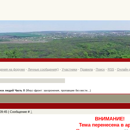
ения на форуме
·
Личные сообщения
()
·
Участники
·
Правила
·
Поиск
·
RSS
·
Онлайн 
иск людей Часть II
(Миус-фронт: захоронения, пропавшие без вести...)
, 09:45 | Сообщение #
1
ВНИМАНИЕ!
Тема перенесена в а