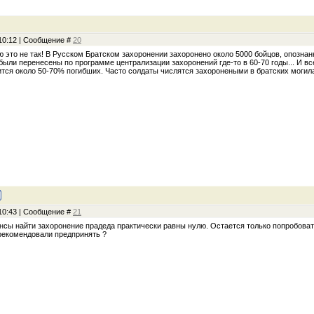
 10:12 | Сообщение #
20
 это не так! В Русском Братском захоронении захоронено около 5000 бойцов, опознан
 были перенесены по программе централизации захоронений где-то в 60-70 годы... И
ится около 50-70% погибших. Часто солдаты числятся захоронеными в братских могила
 10:43 | Сообщение #
21
ансы найти захоронение прадеда практически равны нулю. Остается только попробова
рекомендовали предпринять ?