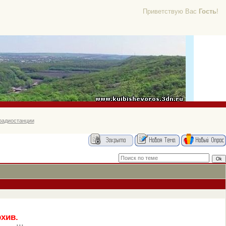
Приветствую Вас
Гость
!
радиостанции
рхив.