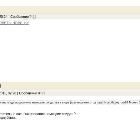
 20:24 | Сообщение #
22
СОВЕТЫ НОВИЧКУ
2011, 02:28 | Сообщение #
23
о месте где похоронены немецкие солдаты в хуторе (или недалеко от хутора) Новобахмутский? Может 
твительно есть захоронения немецких солдат ?
акие были.