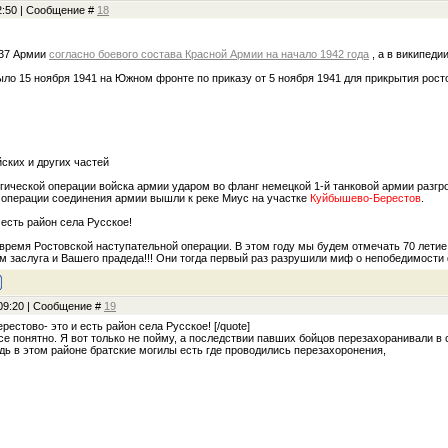
22:50 | Сообщение #
18
 37 Армии
согласно боевого состава Красной Армии на начало 1942 года
, а в википеди
ло 15 ноября 1941 на Южном фронте по приказу от 5 ноября 1941 для прикрытия рост
ских и других частей
гической операции войска армии ударом во фланг немецкой 1-й танковой армии разгро
у операции соединения армии вышли к реке Миус на участке
Куйбышево-Берестов
.
 есть район села Русское!
 время Ростовской наступательной операции. В этом году мы будем отмечать 70 лети
м заслуга и Вашего прадеда!!! Они тогда первый раз разрушили миф о непобедимост
 09:20 | Сообщение #
19
ерестово- это и есть район села Русское! [/quote]
все понятно. Я вот только не пойму, а последствии павших бойцов перезахоранивали в 
дь в этом районе братские могилы есть где проводились перезахоронения,