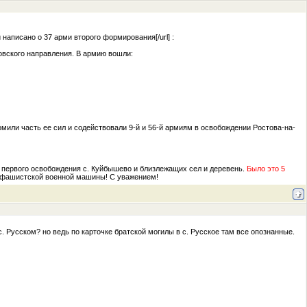
и написано о 37 арми второго формирования[/url] :
овского направления. В армию вошли:
мили часть ее сил и содействовали 9-й и 56-й армиям в освобождении Ростова-на-
е первого освобождения с. Куйбышево и близлежащих сел и деревень.
Было это 5
и фашистской военной машины! С уважением!
с. Русском? но ведь по карточке братской могилы в с. Русское там все опознанные.