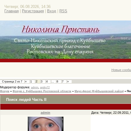
Четверг, 06.08.2026, 14:36
Главная
|
Регистрация
|
Вход
|
RSS
Новые сообщ
2
Страница
2
из
7
«
1
3
4
…
6
7
»
Модератор форума:
,
admin
andro72
Форум
»
Форум с. Куйбышево Ростовской области
»
Миус-фронт (Куйбышевский район)
»
По
Поиск людей Часть II
admin
Дата: Четверг, 22.09.2011