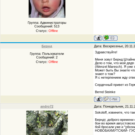
Группа: Администраторы
Сообщений:
513
Статус:
Offline
Бернд
Дата: Воскресенье, 20.11.
Здравствуйте!
Группа: Пользователи
Сообщений:
2
Меня зовут Бернд Штайнке
Статус:
Offline
Дело о том, что мой дядя
(Wenzel Maresch). Я уже
Может быть Вы знаете чт
знают о том?
Я с нетерпением жду отве
Сердечный привет из Ге
Bernd Steinke
andro72
Дата: Понедельник, 21.11.
Sokoloff, извините, что 
Берндт, доброго времени 
бои во время августовско
бой бросали уже и "обоз
НОВОБАХМУТСКИЙ- ГУСТАФ