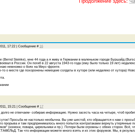
Продолжение здесь:
Ча
2011, 17:22 | Сообщение #
16
 (Bernd Steinke), мне 44 года а я живу в Германии в маленьком городе Буршайд (Burs
 воевал в России. Он погиб в 22 августа 1943-го года (ему было только 19 лет) неда
 знаю немножко о боях на Миус-фронте.
о-то о месте где похоронены немецкие солдаты в хуторе (или недалеко от хутора) Н
та.
рмании
2011, 15:21 | Сообщение #
17
так долго не отвечаем- собираю информацию. Нужно засесть часа на четыре, чтоб проби
суток! Просьба не настолько необычна. Вы уже шестой, кто обращается к нам с прось
го прорыва и там предпринималось много попыток контратаками вернуть утерянные по
ников" (конюхи, повара, цирюльники и пр.). Потери были огромны с обеих сторон. Вс
ЕЛЬД. Так что информации можете много взять и из этих форумов. Мы, в результат