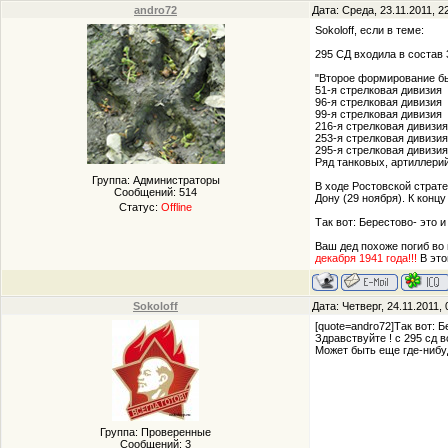
andro72
Дата: Среда, 23.11.2011, 
Sokoloff, если в теме:
295 СД входила в состав
"Второе формирование бы
51-я стрелковая дивизия
96-я стрелковая дивизия
99-я стрелковая дивизия
216-я стрелковая дивизия
253-я стрелковая дивизия
295-я стрелковая дивизия
Ряд танковых, артиллерий
Группа: Администраторы
В ходе Ростовской страте
Сообщений:
514
Дону (29 ноября). К конц
Статус:
Offline
Так вот: Берестово- это и
Ваш дед похоже погиб во
декабря 1941 года!!!
В это
Sokoloff
Дата: Четверг, 24.11.2011,
[quote=andro72]Так вот: Б
Здравствуйте ! с 295 сд 
Может быть еще где-нибу
Группа: Проверенные
Сообщений:
3