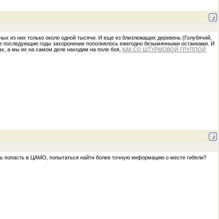
ных из них только около одной тысячи. И еще из близлежащих деревень (Голубячий,
 все последующие годы захоронение пополнялось ежегодно безымянными останками. И
х, а мы их на самом деле находим на поле боя,
КАК СО ШТУРМОВОЙ ГРУППОЙ
ть попасть в ЦАМО, попытаться найти более точную информацию о месте гибели?