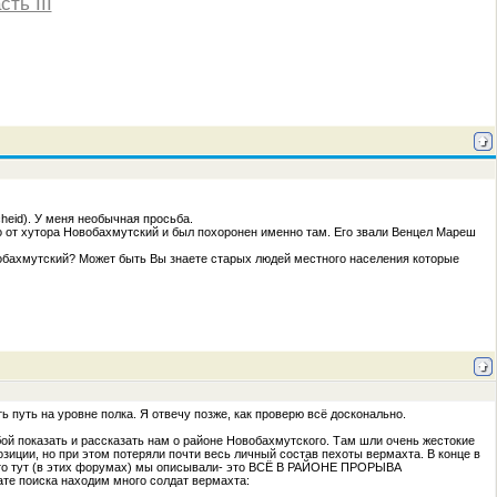
сть III
cheid). У меня необычная просьба.
леко от хутора Новобахмутский и был похоронен именно там. Его звали Венцел Мареш
овобахмутский? Может быть Вы знаете старых людей местного населения которые
ть путь на уровне полка. Я отвечу позже, как проверю всё досконально.
бой показать и рассказать нам о районе Новобахмутского. Там шли очень жестокие
зиции, но при этом потеряли почти весь личный состав пехоты вермахта. В конце в
ё, что тут (в этих форумах) мы описывали- это ВСЁ В РАЙОНЕ ПРОРЫВА
е поиска находим много солдат вермахта: