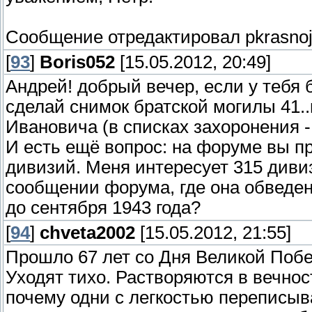
Сообщение отредактировал
pkrasno
[
93
]
Boris052
[15.05.2012, 20:49]
Андрей! добрый вечер, если у тебя б
сделай снимок братской могилы 41.
Ивановича (в списках захоронения 
И есть ещё вопрос: на форуме вы п
дивизий. Меня интересует 315 дивизи
сообщении форума, где она обведен
до сентября 1943 года?
[
94
]
chveta2002
[15.05.2012, 21:55]
Прошло 67 лет со Дня Великой Поб
Уходят тихо. Растворяются в вечнос
почему одни с легкостью переписыв