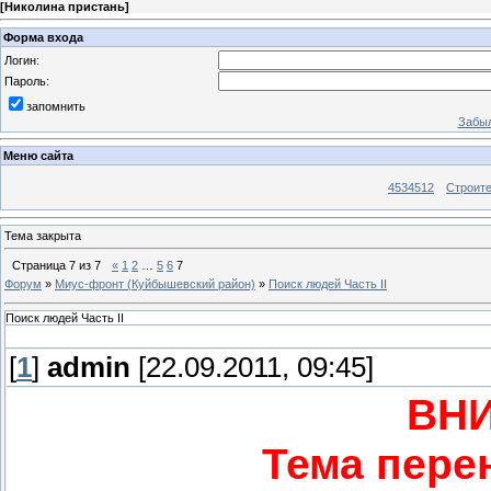
[
Николина пристань
]
Форма входа
Логин:
Пароль:
запомнить
Забыл
Меню сайта
4534512
Строит
Тема закрыта
Страница
7
из
7
«
1
2
…
5
6
7
Форум
»
Миус-фронт (Куйбышевский район)
»
Поиск людей Часть II
Поиск людей Часть II
[
1
]
admin
[22.09.2011, 09:45]
ВН
Тема пере