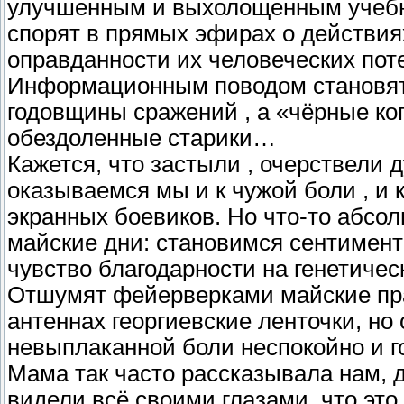
улучшенным и выхолощенным учебник
спорят в прямых эфирах о действия
оправданности их человеческих пот
Информационным поводом становятся
годовщины сражений , а «чёрные ко
обездоленные старики…
Кажется, что застыли , очерствели 
оказываемся мы и к чужой боли , и 
экранных боевиков. Но что-то абсо
майские дни: становимся сентимент
чувство благодарности на генетичес
Отшумят фейерверками майские пр
антеннах георгиевские ленточки, но 
невыплаканной боли неспокойно и г
Мама так часто рассказывала нам, д
видели всё своими глазами, что эт