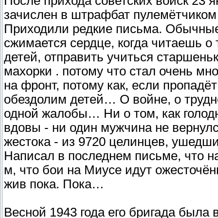
После прихода советских войск 23 я
зачислен в штрафбат пулемётчико
Приходили редкие письма. Обычны
сжимается сердце, когда читаешь о т
детей, отправить учиться старшень
махорки . потому что стал очень мно
на фронт, потому как, если пропадёт
обездолим детей… О войне, о трудно
одной жалобы… Ни о том, как голодно
вдовы - ни один мужчина не вернул
жестока - из 9720 целинцев, ушедши
Написал в последнем письме, что на
м, что бои на Миусе идут ожесточё
жив пока. Пока…
Весной 1943 года его бригада была