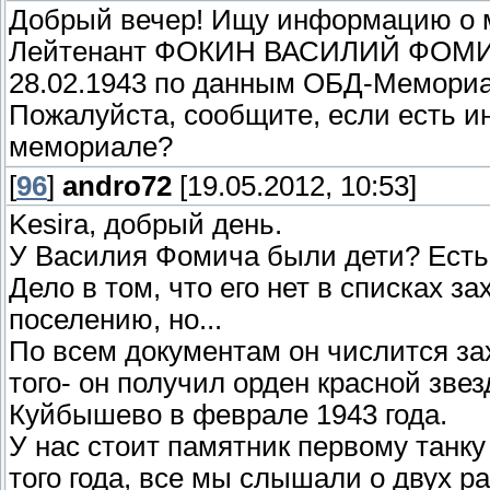
Добрый вечер! Ищу информацию о м
Лейтенант ФОКИН ВАСИЛИЙ ФОМИЧ (к
28.02.1943 по данным ОБД-Мемориа
Пожалуйста, сообщите, если есть и
мемориале?
[
96
]
andro72
[19.05.2012, 10:53]
Kesira, добрый день.
У Василия Фомича были дети? Есть
Дело в том, что его нет в списках 
поселению, но...
По всем документам он числится з
того- он получил орден красной зве
Куйбышево в феврале 1943 года.
У нас стоит памятник первому тан
того года, все мы слышали о двух р