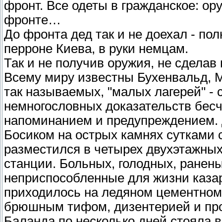
фронт. Все одеты в гражданское: о
фронте…
До фронта дед так и не доехал - п
перроне Киева, в руки немцам.
Так и не получив оружия, не сделав
Всему миру известны Бухенвальд, М
так называемых, "малых лагерей" -
немногословных доказательств бес
напоминанием и предупреждением. 
Босиком на острых камнях сутками 
разместился в четырех двухэтажных
станции. Больных, голодных, ранен
неприспособленные для жизни каза
приходилось на ледяном цементном
брюшным тифом, дизентерией и про
Баланда по несколько дней стояла 