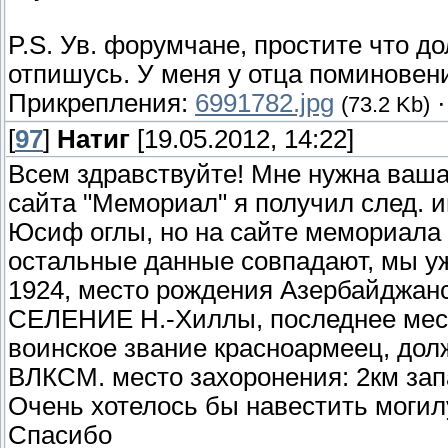
P.S. Ув. форумчане, простите что д
отпишусь. У меня у отца поминовение 
Прикрепления:
6991782.jpg
(73.2 Kb)
[
97
]
Натиг
[19.05.2012, 14:22]
Всем здравствуйте! Мне нужна ваша
сайта "Мемориал" я получил след.
Юсиф оглы, но на сайте мемориала 
остальные данные совпадают, мы уж
1924, место рождения Азербайдж
СЕЛЕНИЕ Н.-Хиллы, последнее мест
воинское звание красноармеец, дол
ВЛКСМ. место захоронения: 2км запа
Очень хотелось бы навестить моги
Спасибо