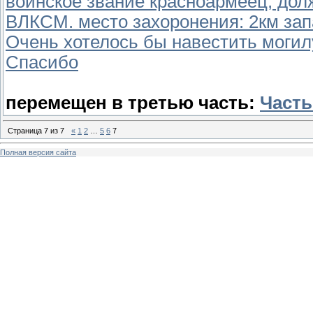
воинское звание красноармеец, дол
ВЛКСМ. место захоронения: 2км запа
Очень хотелось бы навестить моги
Спасибо
перемещен в третью часть:
Часть 
Страница
7
из
7
«
1
2
…
5
6
7
Полная версия сайта