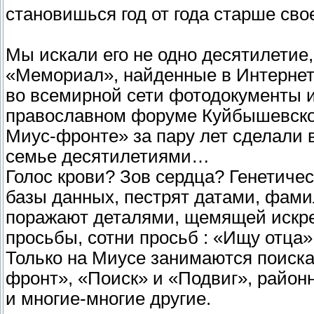
становишься год от года старше св
Мы искали его не одно десятилетие,
«Мемориал», найденные в Интернет
во всемирной сети фотодокументы и
православном форуме Куйбышевског
Миус-фронте» за пару лет сделали 
семье десятилетиями…
Голос крови? Зов сердца? Генетиче
базы данных, пестрят датами, фам
поражают деталями, щемящей искр
просьбы, сотни просьб : «Ищу отца»
Только на Миусе занимаются поиск
фронт», «Поиск» и «Подвиг», райо
и многие-многие другие.