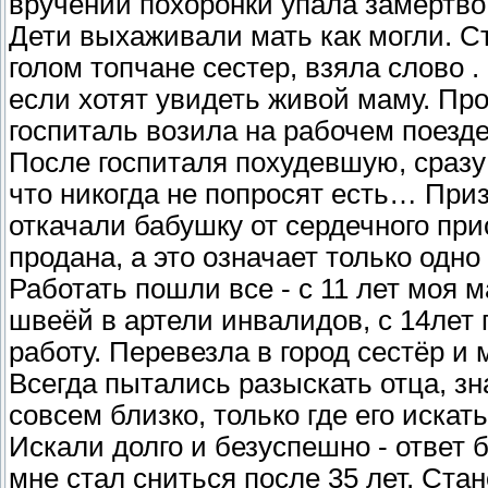
вручении похоронки упала замертв
Дети выхаживали мать как могли. С
голом топчане сестер, взяла слово . 
если хотят увидеть живой маму. Про
госпиталь возила на рабочем поезде
После госпиталя похудевшую, сраз
что никогда не попросят есть… Призн
откачали бабушку от сердечного при
продана, а это означает только одно 
Работать пошли все - с 11 лет моя 
швеёй в артели инвалидов, с 14лет
работу. Перевезла в город сестёр и 
Всегда пытались разыскать отца, зн
совсем близко, только где его искать
Искали долго и безуспешно - ответ б
мне стал сниться после 35 лет. Ста