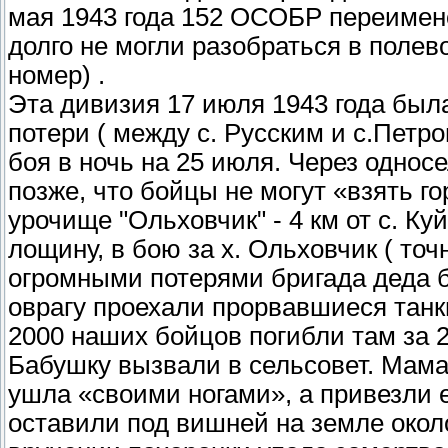
мая 1943 года 152 ОСОБР переимен
долго не могли разобраться в полев
номер) .
Эта дивизия 17 июля 1943 года был
потери ( между с. Русским и с.Петро
боя в ночь на 25 июля. Через однос
позже, что бойцы не могут «взять го
урочище "Ольховчик" - 4 км от с. К
лощину, в бою за х. Ольховчик ( точн
огромными потерями бригада деда б
оврагу проехали прорвавшиеся танки
2000 наших бойцов погибли там за 
Бабушку вызвали в сельсовет. Мама
ушла «своими ногами», а привезли 
оставили под вишней на земле окол