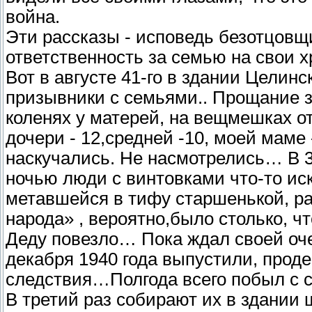
война.
Эти рассказы - исповедь безотцовщ
ответственность за семью на свои 
Вот в августе 41-го в здании Целин
призывники с семьями.. Прощание з
коленях у матерей, на вещмешках от
дочери - 12,средней -10, моей маме 
наскучались. Не насмотрелись… В 37
ночью люди с винтовками что-то ис
метавшейся в тифу старшенькой, ра
народа» , вероятно,было столько, ч
Деду повезло… Пока ждал своей оче
декабря 1940 года выпустили, проде
следствия…Полгода всего побыл с с
В третий раз собирают их в здании 