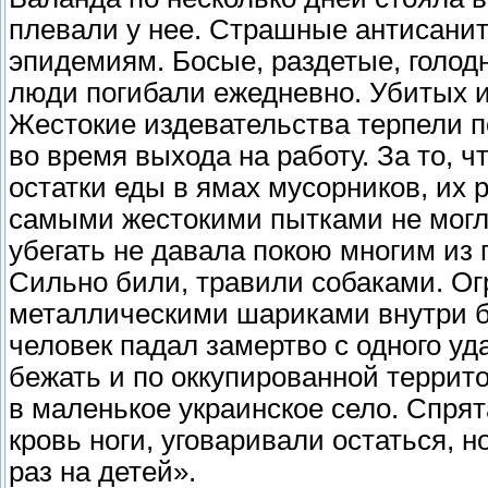
плевали у нее. Страшные антисани
эпидемиям. Босые, раздетые, голод
люди погибали ежедневно. Убитых и
Жестокие издевательства терпели п
во время выхода на работу. За то,
остатки еды в ямах мусорников, их 
самыми жестокими пытками не могл
убегать не давала покою многим из 
Сильно били, травили собаками. О
металлическими шариками внутри б
человек падал замертво с одного уд
бежать и по оккупированной террит
в маленькое украинское село. Спря
кровь ноги, уговаривали остаться, н
раз на детей».