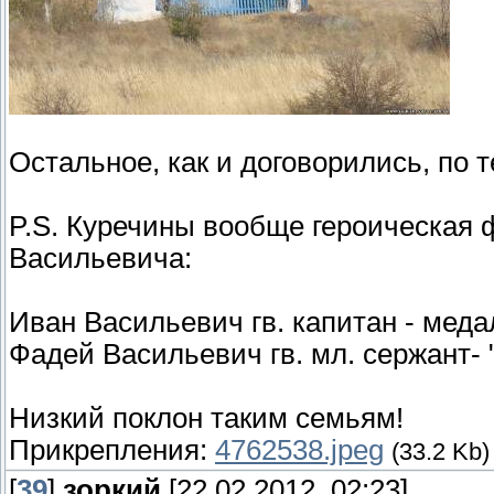
Остальное, как и договорились, по 
P.S. Куречины вообще героическая 
Васильевича:
Иван Васильевич гв. капитан - меда
Фадей Васильевич гв. мл. сержант- 
Низкий поклон таким семьям!
Прикрепления:
4762538.jpeg
(33.2 Kb)
[
39
]
зоркий
[22.02.2012, 02:23]