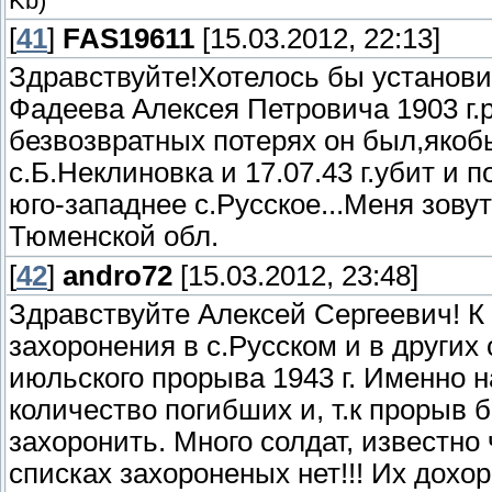
Kb)
[
41
]
FAS19611
[15.03.2012, 22:13]
Здравствуйте!Хотелось бы установи
Фадеева Алексея Петровича 1903 г.
безвозвратных потерях он был,якобы
с.Б.Неклиновка и 17.07.43 г.убит и 
юго-западнее с.Русское...Меня зовут
Тюменской обл.
[
42
]
andro72
[15.03.2012, 23:48]
Здравствуйте Алексей Сергеевич! К
захоронения в с.Русском и в других
июльского прорыва 1943 г. Именно 
количество погибших и, т.к прорыв 
захоронить. Много солдат, известно 
списках захороненых нет!!! Их дохо