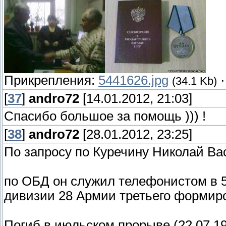
Прикрепления:
5441626.jpg
(34.1 Kb)
[
37
]
andro72
[14.01.2012, 21:03]
Спасибо большое за помощь ))) !
[
38
]
andro72
[28.01.2012, 23:25]
По запросу по Куречину Николай Ва
по ОБД он служил телефонистом в 5
дивизии 28 Армии третьего формир
Погиб в июльском прорыве (22.07.194