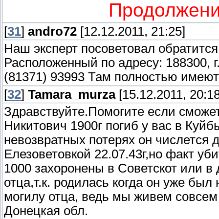
Продолжени
[
31
]
andro72
[12.12.2011, 21:25]
Наш эксперт посоветовал обратится
Расположенный по адресу: 188300, г.
(81371) 93993 Там полностью имеют
[
32
]
Tamara_murza
[15.12.2011, 20:18
Здравствуйте.Помогите если сможе
Никитович 1900г погиб у вас в Куй
невозвратных потерях он числется д
Елезоветовкой 22.07.43г,но факт уби
1000 захоронены в Советскот или в 
отца,т.к. родилась когда он уже был
могилу отца, ведь мы живем совсем 
Донецкая обл.