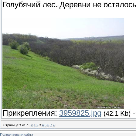
Голубячий лес. Деревни не осталось
Прикрепления:
3959825.jpg
(42.1 Kb)
Страница
3
из
7
«
1
2
3
4
5
6
7
»
Полная версия сайта