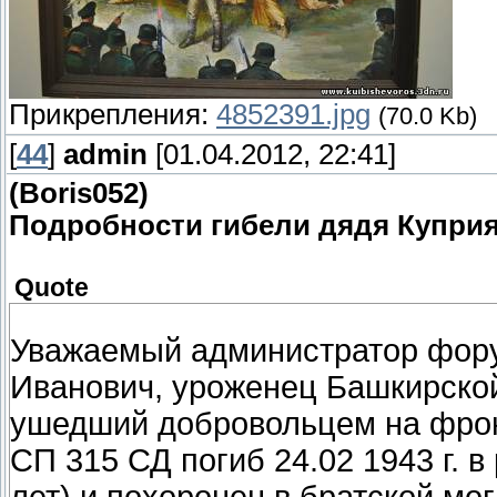
Прикрепления:
4852391.jpg
(70.0 Kb)
[
44
]
admin
[01.04.2012, 22:41]
(Boris052)
Подробности гибели дядя Купри
Quote
Уважаемый администратор фору
Иванович, уроженец Башкирской
ушедший добровольцем на фронт
СП 315 СД погиб 24.02 1943 г. в