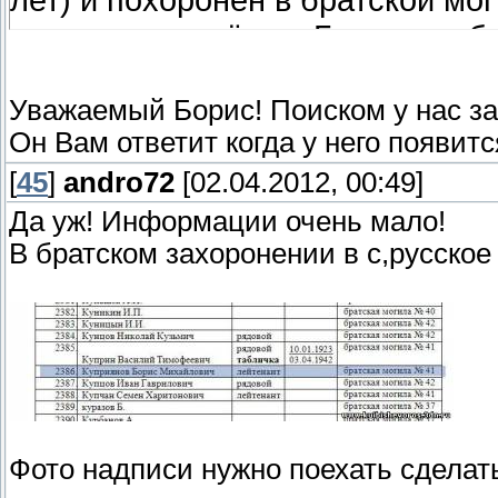
лет) и похоронен в братской мог
учился на минёра в Гурьеве и б
Больше мы ничего не знаем о т
там происходило по воспоминан
Уважаемый Борис! Поиском у нас з
Он Вам ответит когда у него появит
Хотелось бы узнать подробност
захоронения, может есть ФИО н
[
45
]
andro72
[02.04.2012, 00:49]
Да уж! Информации очень мало!
В братском захоронении в с,русское
Фото надписи нужно поехать сделат