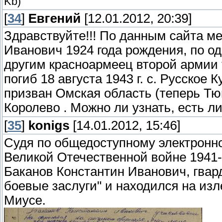
Kb)
[
34
]
Евгений
[12.01.2012, 20:39]
Здравствуйте!!! По данным сайта м
Иванович 1924 года рождения, по о
другим красноармеец второй армии 
погиб 18 августа 1943 г. с. Русское
призван Омская область (теперь Тю
Королево . Можно ли узнать, есть л
[
35
]
konigs
[14.01.2012, 15:46]
Судя по общедоступному электронно
Великой Отечественной войне 1941-1
Баканов Константин Иванович, гвар
боевые заслуги" и находился на изл
Миусе.