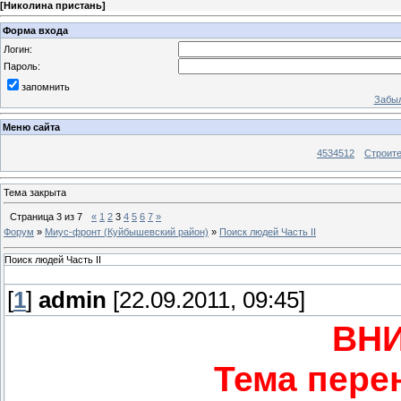
[
Николина пристань
]
Форма входа
Логин:
Пароль:
запомнить
Забыл
Меню сайта
4534512
Строит
Тема закрыта
Страница
3
из
7
«
1
2
3
4
5
6
7
»
Форум
»
Миус-фронт (Куйбышевский район)
»
Поиск людей Часть II
Поиск людей Часть II
[
1
]
admin
[22.09.2011, 09:45]
ВН
Тема пере