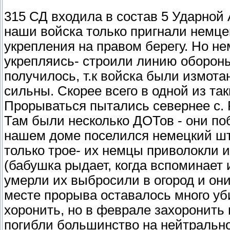
315 СД входила в состав 5 Ударной
наши войска только пригнали немцев
укрепления на правом берегу. Но не
укрепляись- строили линию обороны
получилось, т.к войска были измота
сильны. Скорее всего в одной из та
Прорываться пытались севернее с. Р
Там были несколько ДОТов - они поб
нашем доме поселился немецкий шт
только трое- их немцы приволокли 
(бабушка рыдает, когда вспоминает и
умерли их выбросили в огород и он
месте прорыва оставалось много уб
хоронить, но в феврале захоронить 
погибли большинство на нейтральн