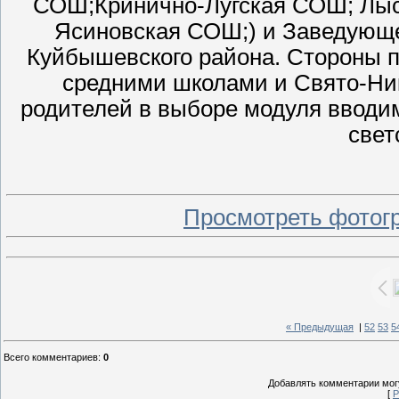
СОШ;Кринично-Лугская СОШ; Лыс
Ясиновская СОШ;) и Заведующ
Куйбышевского района. Стороны 
средними школами и Свято-Ни
родителей в выборе модуля вводим
свет
Просмотреть фотог
« Предыдущая
|
52
53
5
Всего комментариев
:
0
Добавлять комментарии могу
[
Р