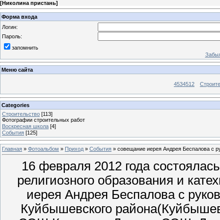
[
Николина пристань
]
Форма входа
Логин:
Пароль:
запомнить
Забыл
Меню сайта
4534512
Строит
Categories
Строительство
[113]
Фотографии строительных работ
Воскресная школа
[4]
События
[125]
Главная
»
Фотоальбом
»
Приход
»
События
» совещание иерея Андрея Беспалова с р
16 февраля 2012 года состоялась
религиозного образования и кате
иерея Андрея Беспалова с рук
Куйбышевского района(Куйбыше