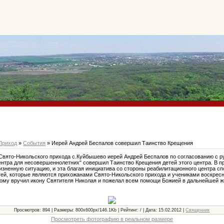
Приход
»
События
» Иерей Андрей Беспалов совершил Таинство Крещения
Свято-Никольского прихода с.Куйбышево иерей Андрей Беспалов по согласованию с 
нтра для несовершеннолетних" совершил Таинство Крещения детей этого центра. В пр
зненную ситуацию, и эта благая инициатива со стороны реабилитационного центра с
тей, которые являются прихожанами Свято-Никольского прихода и учениками воскрес
ому вручил икону Святителя Николая и пожелал всем помощи Божией в дальнейшей ж
Просмотров: 894 | Размеры: 800x600px/146.1Kb | Рейтинг: / | Дата: 15.02.2012 |
Священник
Просмотреть фотографию в реальном размере