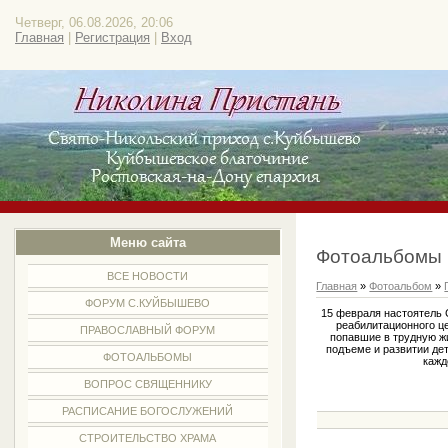
Четверг, 06.08.2026, 20:06
Главная
|
Регистрация
|
Вход
Меню сайта
Фотоальбомы
ВСЕ НОВОСТИ
Главная
»
Фотоальбом
»
ФОРУМ С.КУЙБЫШЕВО
15 февраля настоятель 
реабилитационного це
ПРАВОСЛАВНЫЙ ФОРУМ
попавшие в трудную жи
подъеме и развитии де
ФОТОАЛЬБОМЫ
кажд
ВОПРОС СВЯЩЕННИКУ
РАСПИСАНИЕ БОГОСЛУЖЕНИЙ
СТРОИТЕЛЬСТВО ХРАМА