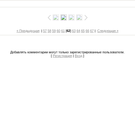
« Предыдущая
|
57
58
59
60
61
[
62
]
63
64
65
66
67
|
Следующая »
Добавлять комментарии могут только зарегистрированные пользователи.
[
Регистрация
|
Вход
]