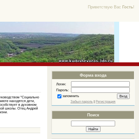
Приветствую Вас
Гость
!
Форма входа
Логин:
Пароль:
запомнить
руководством "Социально
июте находятся дети,
Забыл пароль
|
Регистрация
пособствует в духовном
ной школы. Отец Андрей
изни.
Поиск