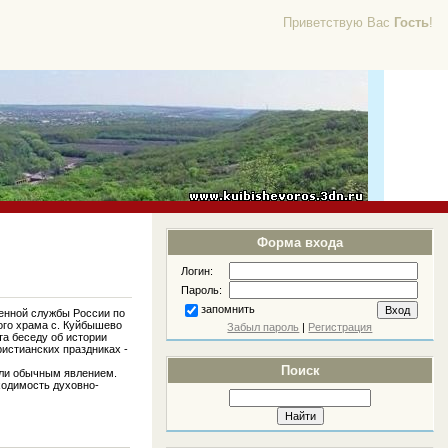
Приветствую Вас
Гость
!
Форма входа
Логин:
Пароль:
запомнить
енной службы России по
ого храма с. Куйбышево
Забыл пароль
|
Регистрация
а беседу об истории
истианских праздниках -
Поиск
али обычным явлением.
ходимость духовно-