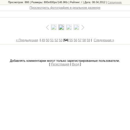
Просмотров: 866 | Размеры: 800x600px/146.9Kb | Рейтинг: / | Дата: 08.04.2012 |
Священник
Просмотреть фотографию в реальном размере
« Предыдущая
|
49
50
51
52
53
[
54
]
55
56
57
58
59
|
Следующая »
Добавлять комментарии могут только зарегистрированные пользователи.
[
Регистрация
|
Вход
]