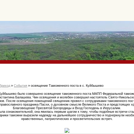
Приход
»
События
» освящение Таможенного поста в с. Куйбышево
с. Куйбышево было совершено освящение таможенного поста МАПП Федеральной тамож
нстантина Балашева. Чин освящения и молебен совершил настоятель Свято-Никольск
лов. После освящения помещений священник провел с сотрудниками таможенного пост
 православного праздника Пасхи, о духовном смысле Великого Поста и предстоящих хр
Благовещение Пресвятой Богородицы и Вход Господень в Иерусалим.
ла ознакомительной, она явилась первым шагом к тому, чтобы подобные встречи ст
дники таможни выразили надежду на дальнейшее сотрудничество и подчеркнули необ
нравственных, патриотических и просветительских встреч.