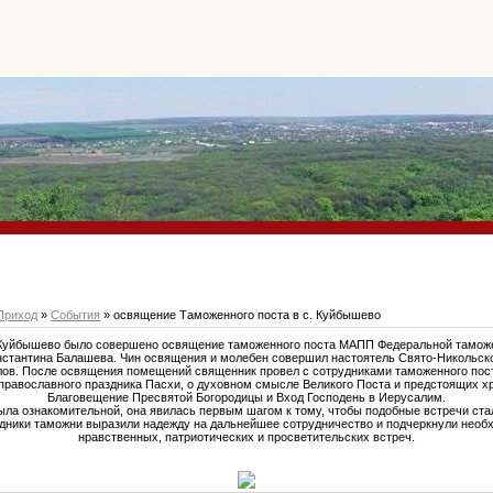
Приход
»
События
» освящение Таможенного поста в с. Куйбышево
с. Куйбышево было совершено освящение таможенного поста МАПП Федеральной тамож
нстантина Балашева. Чин освящения и молебен совершил настоятель Свято-Никольск
лов. После освящения помещений священник провел с сотрудниками таможенного пост
 православного праздника Пасхи, о духовном смысле Великого Поста и предстоящих хр
Благовещение Пресвятой Богородицы и Вход Господень в Иерусалим.
ла ознакомительной, она явилась первым шагом к тому, чтобы подобные встречи ст
дники таможни выразили надежду на дальнейшее сотрудничество и подчеркнули необ
нравственных, патриотических и просветительских встреч.