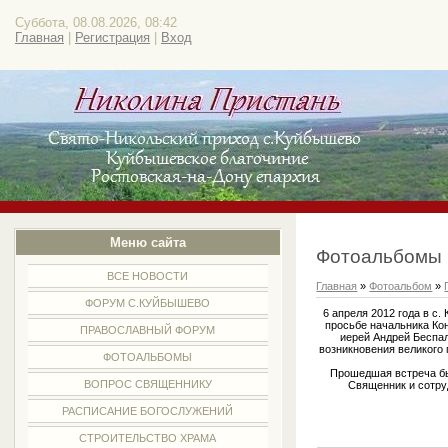
Суббота, 08.08.2026, 08:42
Главная
|
Регистрация
|
Вход
Меню сайта
Фотоальбомы
ВСЕ НОВОСТИ
Главная
»
Фотоальбом
»
ФОРУМ С.КУЙБЫШЕВО
6 апреля 2012 года в 
просьбе начальника Ко
ПРАВОСЛАВНЫЙ ФОРУМ
иерей Андрей Беспа
возникновения великого
ФОТОАЛЬБОМЫ
Прошедшая встреча бы
ВОПРОС СВЯЩЕННИКУ
Священник и сотру
РАСПИСАНИЕ БОГОСЛУЖЕНИЙ
СТРОИТЕЛЬСТВО ХРАМА