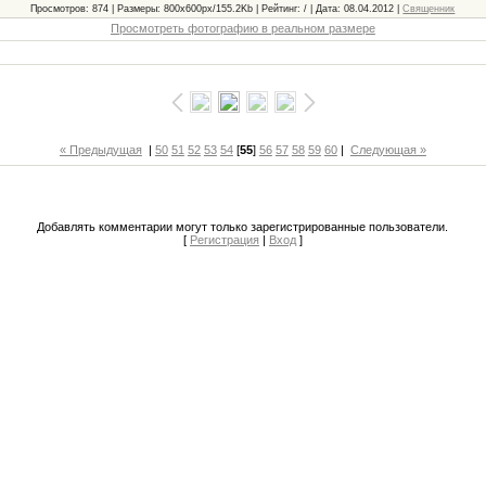
Просмотров: 874 | Размеры: 800x600px/155.2Kb | Рейтинг: / | Дата: 08.04.2012 |
Священник
Просмотреть фотографию в реальном размере
« Предыдущая
|
50
51
52
53
54
[
55
]
56
57
58
59
60
|
Следующая »
Добавлять комментарии могут только зарегистрированные пользователи.
[
Регистрация
|
Вход
]