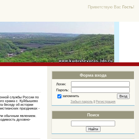
Приветствую Вас
Гость
!
Форма входа
Логин:
Пароль:
запомнить
енной службы России по
ого храма с. Куйбышево
Забыл пароль
|
Регистрация
а беседу об истории
истианских праздниках -
Поиск
али обычным явлением.
ходимость духовно-