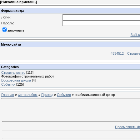
[
Николина пристань
]
Форма входа
Логин:
Пароль:
запомнить
Забыл
Меню сайта
4534512
Строит
Categories
Строительство
[113]
Фотографии строительных работ
Воскресная школа
[4]
События
[125]
Главная
»
Фотоальбом
»
Приход
»
События
» реабилитационный центр
Просмотреть ф