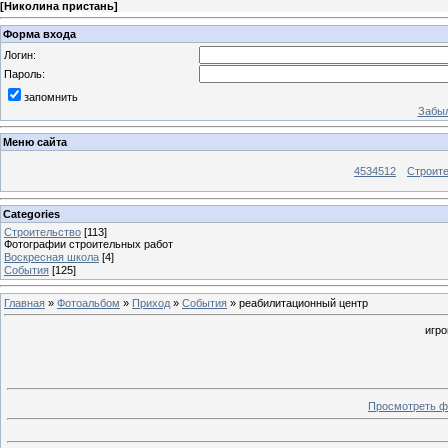
[
Николина пристань
]
Форма входа
Логин:
Пароль:
запомнить
Забыл
Меню сайта
4534512
Строит
Categories
Строительство
[113]
Фотографии строительных работ
Воскресная школа
[4]
События
[125]
Главная
»
Фотоальбом
»
Приход
»
События
» реабилитационный центр
игро
Просмотреть ф