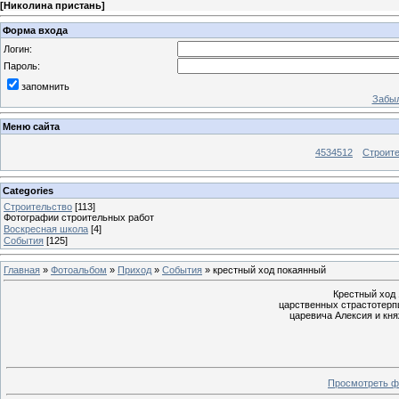
[
Николина пристань
]
Форма входа
Логин:
Пароль:
запомнить
Забыл
Меню сайта
4534512
Строит
Categories
Строительство
[113]
Фотографии строительных работ
Воскресная школа
[4]
События
[125]
Главная
»
Фотоальбом
»
Приход
»
События
» крестный ход покаянный
Крестный ход 
царственных страстотерпц
царевича Алексия и кн
Просмотреть ф