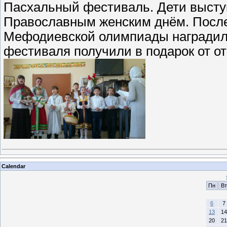
Пасхальный фестиваль. Дети высту
Православным женским днём. После
Мефодиевской олимпиады наградили
фестиваля получили в подарок от 
Calendar
Пн
Вт
6
7
13
14
20
21