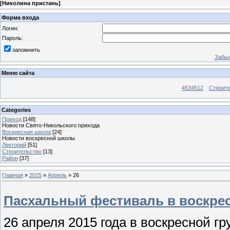
[
Николина пристань
]
Форма входа
Логин:
Пароль:
запомнить
Забыл
Меню сайта
4534512
Строит
Categories
Приход
[148]
Новости Свято-Никольского прихода
Воскресная школа
[24]
Новости воскресной школы
Лекторий
[51]
Строительство
[13]
Район
[37]
Главная
»
2015
»
Апрель
»
26
Пасхальный фестиваль в воскрес
26 апреля 2015 года в воскресной г