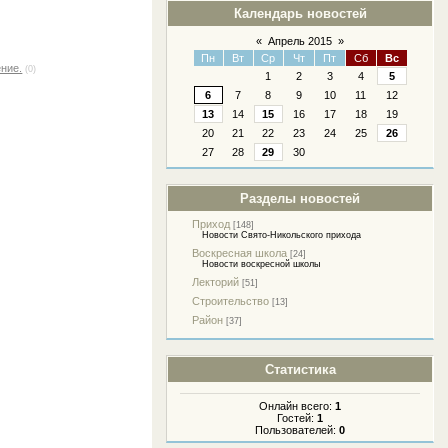
Календарь новостей
«
Апрель 2015
»
Пн
Вт
Ср
Чт
Пт
Сб
Вс
ение.
(0)
1
2
3
4
5
6
7
8
9
10
11
12
13
14
15
16
17
18
19
20
21
22
23
24
25
26
27
28
29
30
Разделы новостей
Приход
[148]
Новости Свято-Никольского прихода
Воскресная школа
[24]
Новости воскресной школы
Лекторий
[51]
Строительство
[13]
Район
[37]
Статистика
Онлайн всего:
1
Гостей:
1
Пользователей:
0