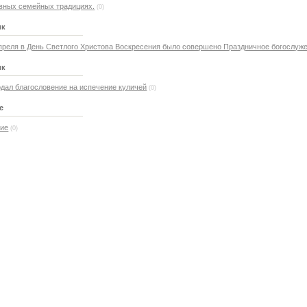
вных семейных традициях.
(0)
ик
 апреля в День Светлого Христова Воскресения было совершено Праздничное богослуж
ик
дал благословение на испечение куличей
(0)
е
ние
(0)