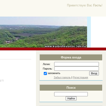
Приветствую Вас
Гость
!
Форма входа
Логин:
Пароль:
запомнить
Забыл пароль
|
Регистрация
я
(0)
Поиск