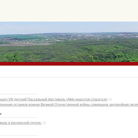
ошел VIII детский Пасхальный фестиваль «Мир красотою спасется»
(0)
ронения останков воинов Великой Отечественной войны совершена заупокойная лити
е
аль в воскресной группе.
(0)