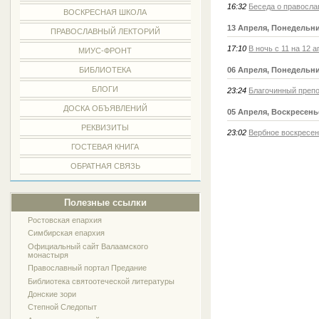
16:32
Беседа о правосла
ВОСКРЕСНАЯ ШКОЛА
13 Апреля, Понедельн
ПРАВОСЛАВНЫЙ ЛЕКТОРИЙ
17:10
В ночь с 11 на 12
МИУС-ФРОНТ
БИБЛИОТЕКА
06 Апреля, Понедельн
БЛОГИ
23:24
Благочинный препо
ДОСКА ОБЪЯВЛЕНИЙ
05 Апреля, Воскресень
РЕКВИЗИТЫ
23:02
Вербное воскресе
ГОСТЕВАЯ КНИГА
ОБРАТНАЯ СВЯЗЬ
Полезные ссылки
Ростовская епархия
Симбирская епархия
Официальный сайт Валаамского
монастыря
Православный портал Предание
Библиотека святоотеческой литературы
Донские зори
Степной Следопыт