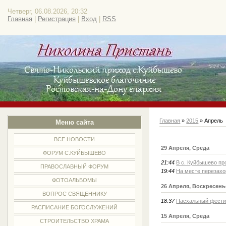
Четверг, 06.08.2026, 20:32
Главная
|
Регистрация
|
Вход
|
RSS
Главная
»
2015
»
Апрель
Меню сайта
ВСЕ НОВОСТИ
29 Апреля, Среда
ФОРУМ С.КУЙБЫШЕВО
21:44
В с. Куйбышево пр
ПРАВОСЛАВНЫЙ ФОРУМ
19:44
На месте перезахо
ФОТОАЛЬБОМЫ
26 Апреля, Воскресень
ВОПРОС СВЯЩЕННИКУ
18:37
Пасхальный фестив
РАСПИСАНИЕ БОГОСЛУЖЕНИЙ
15 Апреля, Среда
СТРОИТЕЛЬСТВО ХРАМА