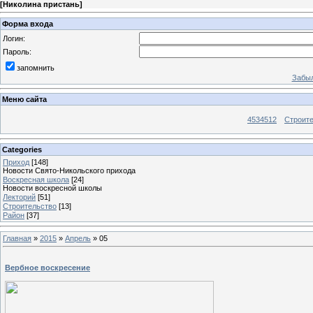
[
Николина пристань
]
Форма входа
Логин:
Пароль:
запомнить
Забыл
Меню сайта
4534512
Строит
Categories
Приход
[148]
Новости Свято-Никольского прихода
Воскресная школа
[24]
Новости воскресной школы
Лекторий
[51]
Строительство
[13]
Район
[37]
Главная
»
2015
»
Апрель
»
05
Вербное воскресение