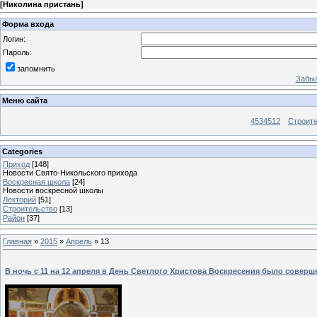
[
Николина пристань
]
Форма входа
Логин:
Пароль:
запомнить
Забыл
Меню сайта
4534512
Строит
Categories
Приход
[148]
Новости Свято-Никольского прихода
Воскресная школа
[24]
Новости воскресной школы
Лекторий
[51]
Строительство
[13]
Район
[37]
Главная
»
2015
»
Апрель
»
13
В ночь с 11 на 12 апреля в День Светлого Христова Воскресения было совер