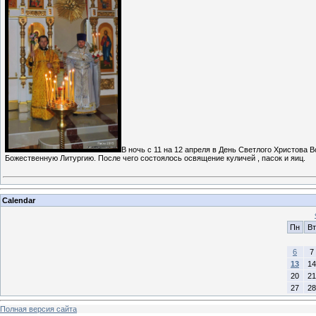
В ночь с 11 на 12 апреля в День Светлого Христов
Божественную Литургию. После чего состоялось освящение куличей , пасок и яиц.
Calendar
Пн
Вт
6
7
13
14
20
21
27
28
Полная версия сайта